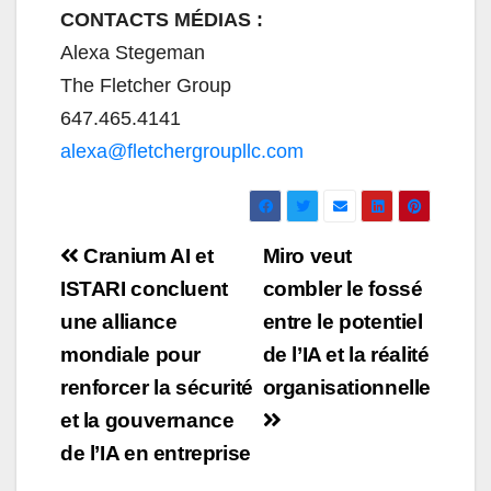
CONTACTS MÉDIAS :
Alexa Stegeman
The Fletcher Group
647.465.4141
alexa@fletchergroupllc.com
Navigation
Cranium AI et
Miro veut
de
ISTARI concluent
combler le fossé
une alliance
entre le potentiel
l’article
mondiale pour
de l’IA et la réalité
renforcer la sécurité
organisationnelle
et la gouvernance
de l’IA en entreprise