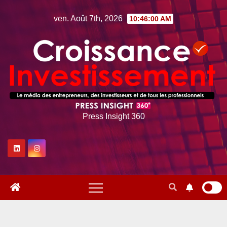
Skip
ven. Août 7th, 2026
10:46:01 AM
to
content
Press Insight 360