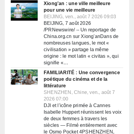
Xiong'an : une ville meilleure
pour une vie meilleure
BEIJING, ven., août 7 2026 09:03
BEIJING, 7 août 2026
/PRNewswire/ -- Un reportage de
China.org.cn sur Xiong'anDans de
nombreuses langues, le mot «
civilisation » partage la même
origine : le mot latin « civitas », qui
signifie «…
FAMILIARITÉ : Une convergence
poétique du cinéma et de la
littérature
SHENZHEN, Chine, ven., août 7
2026 07:00
DJI et l'icône primée à Cannes
Isabelle Huppert réunissent les voix
de deux femmes à travers les
siècles — Filmé entièrement avec
le Osmo Pocket 4PSHENZHEN,