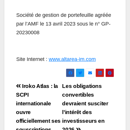
Société de gestion de portefeuille agréée
par l’AMF le 13 avril 2023 sous le n° GP-
20230008
Site Internet :
www.altarea-im.com
Navigation
Iroko Atlas : la
Les obligations
de
SCPI
convertibles
internationale
devraient susciter
l’article
ouvre
l’intérêt des
officiellement ses
investisseurs en
souscriptions
2026