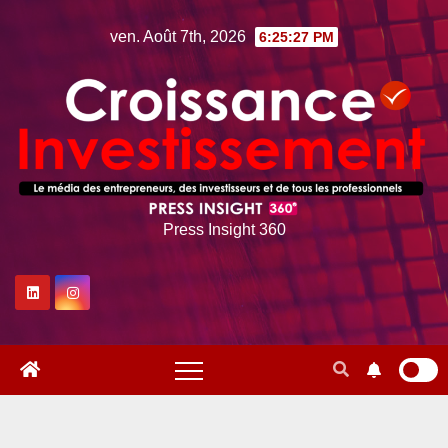
Skip
ven. Août 7th, 2026
6:25:28 PM
to
content
Press Insight 360