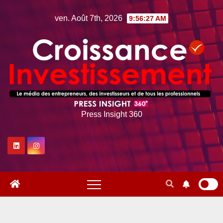
Skip
ven. Août 7th, 2026
9:56:28 AM
to
content
Press Insight 360