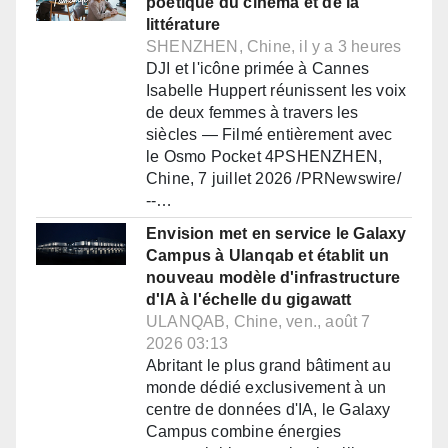
poétique du cinéma et de la
littérature
SHENZHEN, Chine, il y a 3 heures
DJI et l'icône primée à Cannes
Isabelle Huppert réunissent les voix
de deux femmes à travers les
siècles — Filmé entièrement avec
le Osmo Pocket 4PSHENZHEN,
Chine, 7 juillet 2026 /PRNewswire/
--…
Envision met en service le Galaxy
Campus à Ulanqab et établit un
nouveau modèle d'infrastructure
d'IA à l'échelle du gigawatt
ULANQAB, Chine, ven., août 7
2026 03:13
Abritant le plus grand bâtiment au
monde dédié exclusivement à un
centre de données d'IA, le Galaxy
Campus combine énergies