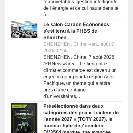
renouvelables, gestion intelligente
de l'énergie et calcul haute densité
à…
Le salon Carbon Economics
s'est tenu à la PHBS de
Shenzhen
SHENZHEN, Chine, ven., août 7
2026 02:58
SHENZHEN, Chine, 7 août 2026
/PRNewswire/ -- Le lien entre
climat et commerce est devenu un
enjeu majeur pour la région Asie-
Pacifique, un thème qui a attiré
près d'une centaine
d'universitaires,…
Présélectionné dans deux
catégories des prix « Tracteur de
l'année 2027 » (TOTY 2027), le
tracteur hybride Zoomlion
DV3504 marque une avancée