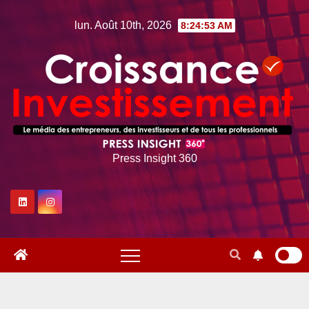
Skip
lun. Août 10th, 2026
8:24:54 AM
to
content
Press Insight 360