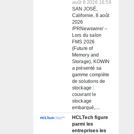
août 8 2026 16:59
SAN JOSÉ,
Californie, 8 août
2026
/PRNewswire/ --
Lors du salon
FMS 2026
(Future of
Memory and
Storage), KOWIN
a présenté sa
gamme complète
de solutions de
stockage :
couvrant le
stockage
embarqué,…
HCLTech figure
parmi les
entreprises les