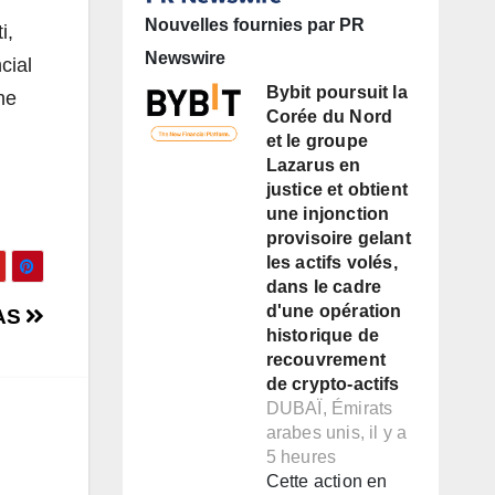
Nouvelles fournies par PR
i,
Newswire
cial
Bybit poursuit la
he
Corée du Nord
et le groupe
Lazarus en
justice et obtient
une injonction
provisoire gelant
les actifs volés,
dans le cadre
d'une opération
PAS
historique de
recouvrement
de crypto-actifs
DUBAÏ, Émirats
arabes unis, il y a
5 heures
Cette action en