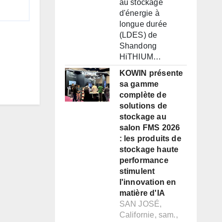
au stockage
d'énergie à
longue durée
(LDES) de
Shandong
HiTHIUM…
KOWIN présente
sa gamme
complète de
solutions de
stockage au
salon FMS 2026
: les produits de
stockage haute
performance
stimulent
l'innovation en
matière d'IA
SAN JOSÉ,
Californie, sam.,