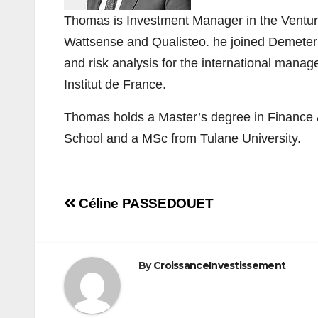
Thomas is Investment Manager in the Venture
Wattsense and Qualisteo. he joined Demeter i
and risk analysis for the international ma
Institut de France.
Thomas holds a Master’s degree in Finance
School and a MSc from Tulane University.
Navigation
Céline PASSEDOUET
de
l’article
By
CroissanceInvestissement