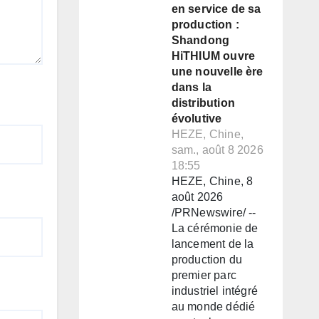
en service de sa
production :
Shandong
HiTHIUM ouvre
une nouvelle ère
dans la
distribution
évolutive
HEZE, Chine,
sam., août 8 2026
18:55
HEZE, Chine, 8
août 2026
/PRNewswire/ --
La cérémonie de
lancement de la
production du
premier parc
industriel intégré
au monde dédié