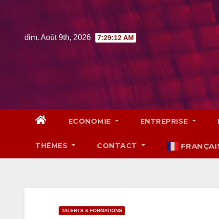
Skip
to
content
dim. Août 9th, 2026
7:29:13 AM
ECONOMIE
ENTREPRISE
THÈMES
CONTACT
FRANÇAI
TALENTS & FORMATIONS