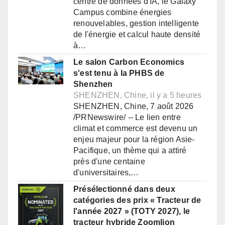
centre de données d'IA, le Galaxy
Campus combine énergies
renouvelables, gestion intelligente
de l'énergie et calcul haute densité
à…
Le salon Carbon Economics
s'est tenu à la PHBS de
Shenzhen
SHENZHEN, Chine, il y a 5 heures
SHENZHEN, Chine, 7 août 2026
/PRNewswire/ -- Le lien entre
climat et commerce est devenu un
enjeu majeur pour la région Asie-
Pacifique, un thème qui a attiré
près d'une centaine
d'universitaires,…
Présélectionné dans deux
catégories des prix « Tracteur de
l'année 2027 » (TOTY 2027), le
tracteur hybride Zoomlion