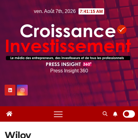
Skip
ven. Août 7th, 2026
7:41:16 AM
to
content
Press Insight 360
Wilov