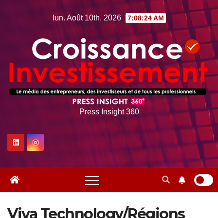
Skip
lun. Août 10th, 2026
7:08:25 AM
to
content
Press Insight 360
Viva Technology/Régions