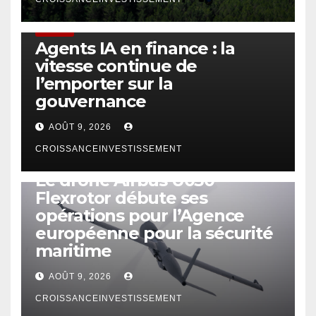
FINTECH
Agents IA en finance : la
vitesse continue de
l’emporter sur la
gouvernance
AOÛT 9, 2026
CROISSANCEINVESTISSEMENT
DRONE
Le drone Airbus U030
Flexrotor débute ses
opérations pour l’Agence
européenne pour la sécurité
maritime
AOÛT 9, 2026
CROISSANCEINVESTISSEMENT