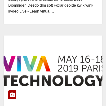
Biomnigen Deedo dlm soft Foxar geoide kwik wink
livdeo Live - Learn virtual…