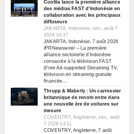
Coolita lance la première alliance
des médias FAST d'Indonésie en
collaboration avec les principaux
diffuseurs
JAKARTA, Indonésie, ven., août 7
2026 14:37
JAKARTA, Indonésie, 7 août 2026
/PRNewswire/ -- La première
alliance sectorielle d'Indonésie
consacrée à la télévision FAST
(Free Ad-supported Streaming TV,
télévision en streaming gratuite
financée…
Thrupp & Maberly : Un carrossier
britannique de renom entre dans
une nouvelle ère de voitures sur
mesure
COVENTRY, Angleterre, ven., août
7 2026 14:11
COVENTRY, Angleterre, 7 août