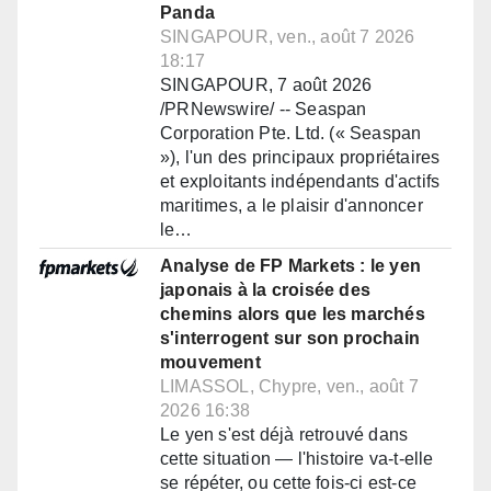
Panda
SINGAPOUR, ven., août 7 2026
18:17
SINGAPOUR, 7 août 2026
/PRNewswire/ -- Seaspan
Corporation Pte. Ltd. (« Seaspan
»), l'un des principaux propriétaires
et exploitants indépendants d'actifs
maritimes, a le plaisir d'annoncer
le…
Analyse de FP Markets : le yen
japonais à la croisée des
chemins alors que les marchés
s'interrogent sur son prochain
mouvement
LIMASSOL, Chypre, ven., août 7
2026 16:38
Le yen s'est déjà retrouvé dans
cette situation — l'histoire va-t-elle
se répéter, ou cette fois-ci est-ce