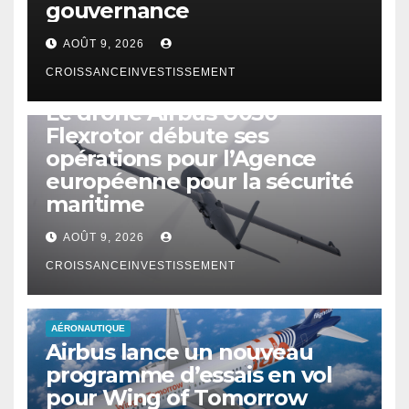
gouvernance
AOÛT 9, 2026
CROISSANCEINVESTISSEMENT
DRONE
Le drone Airbus U030
Flexrotor débute ses
opérations pour l’Agence
européenne pour la sécurité
maritime
AOÛT 9, 2026
CROISSANCEINVESTISSEMENT
AÉRONAUTIQUE
Airbus lance un nouveau
programme d’essais en vol
pour Wing of Tomorrow