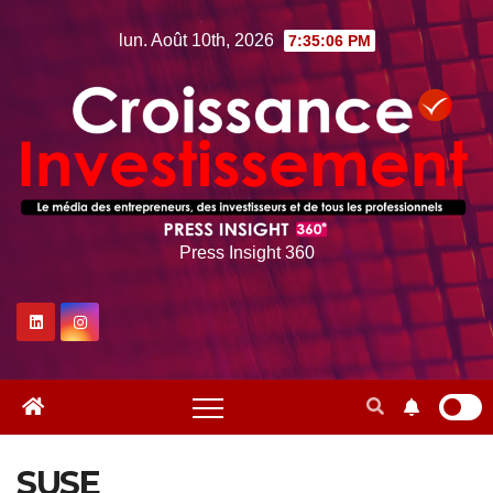
Skip
lun. Août 10th, 2026
7:35:06 PM
to
content
Press Insight 360
SUSE