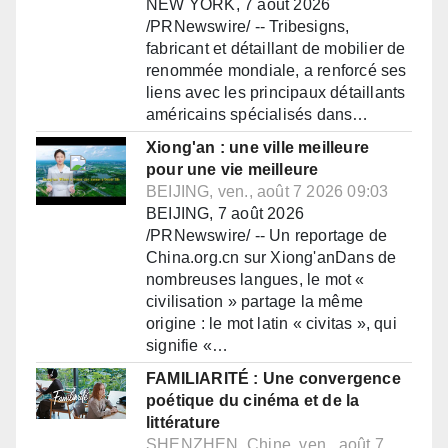
NEW YORK, 7 août 2026
/PRNewswire/ -- Tribesigns,
fabricant et détaillant de mobilier de
renommée mondiale, a renforcé ses
liens avec les principaux détaillants
américains spécialisés dans…
Xiong'an : une ville meilleure
pour une vie meilleure
BEIJING, ven., août 7 2026 09:03
BEIJING, 7 août 2026
/PRNewswire/ -- Un reportage de
China.org.cn sur Xiong'anDans de
nombreuses langues, le mot «
civilisation » partage la même
origine : le mot latin « civitas », qui
signifie «…
FAMILIARITÉ : Une convergence
poétique du cinéma et de la
littérature
SHENZHEN, Chine, ven., août 7