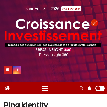
Skip
sam. Août 8th, 2026
8:41:59 AM
to
content
Press Insight 360
Ping Identity