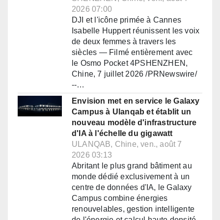
2026 07:00
DJI et l'icône primée à Cannes
Isabelle Huppert réunissent les voix
de deux femmes à travers les
siècles — Filmé entièrement avec
le Osmo Pocket 4PSHENZHEN,
Chine, 7 juillet 2026 /PRNewswire/
--…
Envision met en service le Galaxy
Campus à Ulanqab et établit un
nouveau modèle d'infrastructure
d'IA à l'échelle du gigawatt
ULANQAB, Chine, ven., août 7
2026 03:13
Abritant le plus grand bâtiment au
monde dédié exclusivement à un
centre de données d'IA, le Galaxy
Campus combine énergies
renouvelables, gestion intelligente
de l'énergie et calcul haute densité