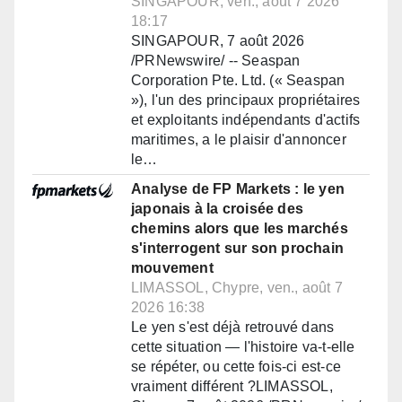
SINGAPOUR, ven., août 7 2026
18:17
SINGAPOUR, 7 août 2026
/PRNewswire/ -- Seaspan
Corporation Pte. Ltd. (« Seaspan
»), l'un des principaux propriétaires
et exploitants indépendants d'actifs
maritimes, a le plaisir d'annoncer
le…
Analyse de FP Markets : le yen
japonais à la croisée des
chemins alors que les marchés
s'interrogent sur son prochain
mouvement
LIMASSOL, Chypre, ven., août 7
2026 16:38
Le yen s'est déjà retrouvé dans
cette situation — l'histoire va-t-elle
se répéter, ou cette fois-ci est-ce
vraiment différent ?LIMASSOL,