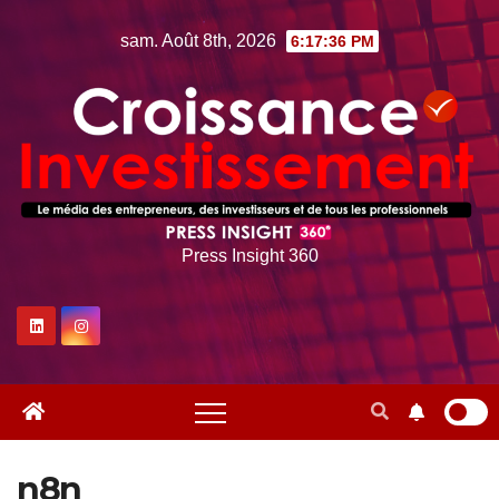
Skip
sam. Août 8th, 2026
6:17:37 PM
to
content
Press Insight 360
n8n