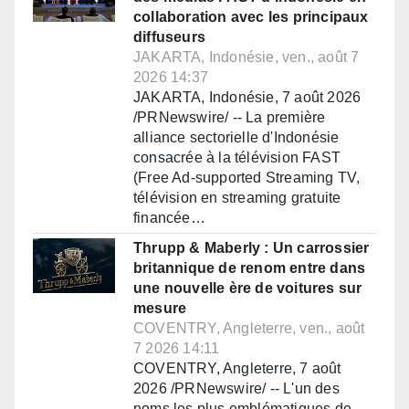
collaboration avec les principaux
diffuseurs
JAKARTA, Indonésie, ven., août 7
2026 14:37
JAKARTA, Indonésie, 7 août 2026
/PRNewswire/ -- La première
alliance sectorielle d'Indonésie
consacrée à la télévision FAST
(Free Ad-supported Streaming TV,
télévision en streaming gratuite
financée…
Thrupp & Maberly : Un carrossier
britannique de renom entre dans
une nouvelle ère de voitures sur
mesure
COVENTRY, Angleterre, ven., août
7 2026 14:11
COVENTRY, Angleterre, 7 août
2026 /PRNewswire/ -- L'un des
noms les plus emblématiques de