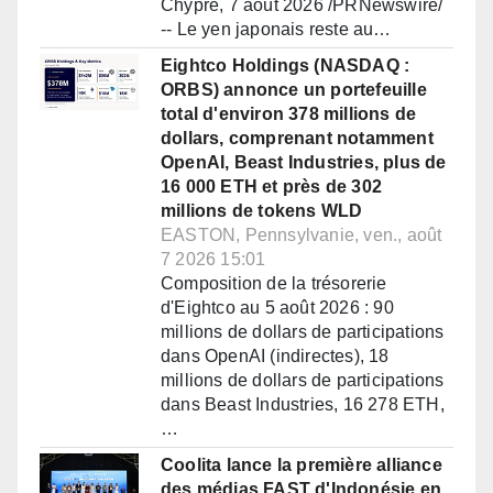
Chypre, 7 août 2026 /PRNewswire/
-- Le yen japonais reste au…
Eightco Holdings (NASDAQ :
ORBS) annonce un portefeuille
total d'environ 378 millions de
dollars, comprenant notamment
OpenAI, Beast Industries, plus de
16 000 ETH et près de 302
millions de tokens WLD
EASTON, Pennsylvanie, ven., août
7 2026 15:01
Composition de la trésorerie
d'Eightco au 5 août 2026 : 90
millions de dollars de participations
dans OpenAI (indirectes), 18
millions de dollars de participations
dans Beast Industries, 16 278 ETH,
…
Coolita lance la première alliance
des médias FAST d'Indonésie en