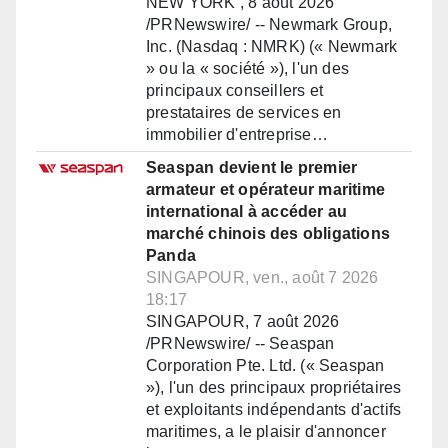
NEW YORK , 8 août 2026
/PRNewswire/ -- Newmark Group,
Inc. (Nasdaq : NMRK) (« Newmark
» ou la « société »), l'un des
principaux conseillers et
prestataires de services en
immobilier d'entreprise…
Seaspan devient le premier
armateur et opérateur maritime
international à accéder au
marché chinois des obligations
Panda
SINGAPOUR, ven., août 7 2026
18:17
SINGAPOUR, 7 août 2026
/PRNewswire/ -- Seaspan
Corporation Pte. Ltd. (« Seaspan
»), l'un des principaux propriétaires
et exploitants indépendants d'actifs
maritimes, a le plaisir d'annoncer