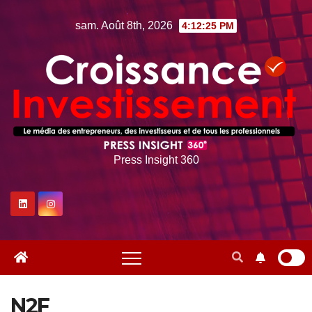
Skip
sam. Août 8th, 2026
4:12:25 PM
to
content
Press Insight 360
N2F