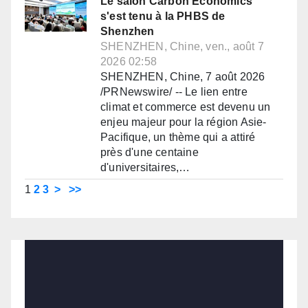
Le salon Carbon Economics
s'est tenu à la PHBS de
Shenzhen
SHENZHEN, Chine, ven., août 7
2026 02:58
SHENZHEN, Chine, 7 août 2026
/PRNewswire/ -- Le lien entre
climat et commerce est devenu un
enjeu majeur pour la région Asie-
Pacifique, un thème qui a attiré
près d'une centaine
d'universitaires,…
1
2
3
>
>>