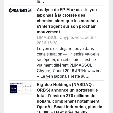
le…
Analyse de FP Markets : le yen
japonais à la croisée des
chemins alors que les marchés
s'interrogent sur son prochain
mouvement
LIMASSOL, Chypre, ven., août 7
2026 16:38
Le yen s'est déjà retrouvé dans
cette situation — l'histoire va-t-elle
se répéter, ou cette fois-ci est-ce
vraiment différent ?LIMASSOL,
Chypre, 7 août 2026 /PRNewswire/
-- Le yen japonais reste au…
Eightco Holdings (NASDAQ :
ORBS) annonce un portefeuille
total d'environ 378 millions de
dollars, comprenant notamment
OpenAI, Beast Industries, plus de
16 000 ETH et près de 302