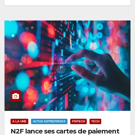
A LA UNE
ACTUS ENTREPRISES
FINTECH
TECH
N2F lance ses cartes de paiement