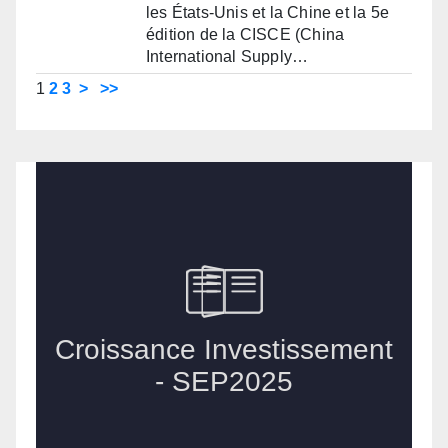
les États-Unis et la Chine et la 5e
édition de la CISCE (China
International Supply…
1
2
3
>
>>