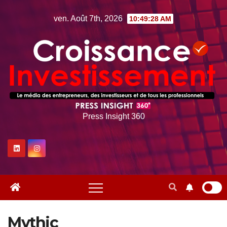
Skip
ven. Août 7th, 2026
10:49:28 AM
to
content
Press Insight 360
Mythic