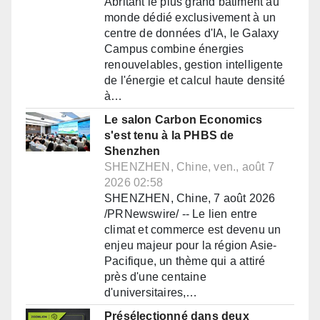
Abritant le plus grand bâtiment au
monde dédié exclusivement à un
centre de données d'IA, le Galaxy
Campus combine énergies
renouvelables, gestion intelligente
de l'énergie et calcul haute densité
à…
Le salon Carbon Economics
s'est tenu à la PHBS de
Shenzhen
SHENZHEN, Chine, ven., août 7
2026 02:58
SHENZHEN, Chine, 7 août 2026
/PRNewswire/ -- Le lien entre
climat et commerce est devenu un
enjeu majeur pour la région Asie-
Pacifique, un thème qui a attiré
près d'une centaine
d'universitaires,…
Présélectionné dans deux