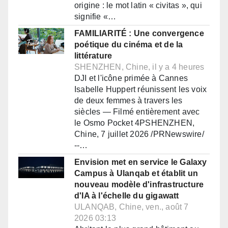
origine : le mot latin « civitas », qui
signifie «…
FAMILIARITÉ : Une convergence
poétique du cinéma et de la
littérature
SHENZHEN, Chine, il y a 4 heures
DJI et l'icône primée à Cannes
Isabelle Huppert réunissent les voix
de deux femmes à travers les
siècles — Filmé entièrement avec
le Osmo Pocket 4PSHENZHEN,
Chine, 7 juillet 2026 /PRNewswire/
--…
Envision met en service le Galaxy
Campus à Ulanqab et établit un
nouveau modèle d'infrastructure
d'IA à l'échelle du gigawatt
ULANQAB, Chine, ven., août 7
2026 03:13