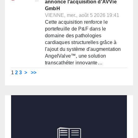
annonce l'acquisition d'AVVie
GmbH
VIENNE, mer., août 5 2026 19:41
Cette acquisition renforce le
portefeuille de P&F dans le
domaine des pathologies
cardiaques structurelles grâce à
l'ajout du système d'augmentation
AngelValve™, une solution
transcathéter innovante…
1
2
3
>
>>