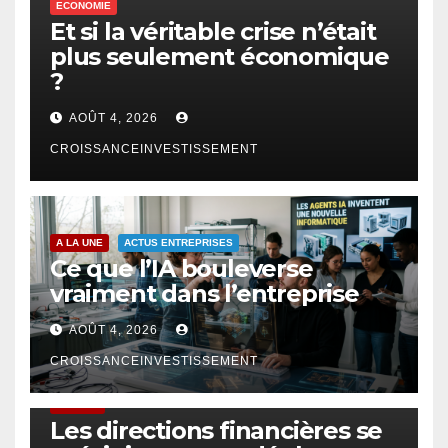
ECONOMIE
Et si la véritable crise n’était
plus seulement économique
?
AOÛT 4, 2026
CROISSANCEINVESTISSEMENT
A LA UNE
ACTUS ENTREPRISES
Ce que l’IA bouleverse
vraiment dans l’entreprise
AOÛT 4, 2026
CROISSANCEINVESTISSEMENT
FINTECH
Les directions financières se