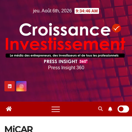
Skip
jeu. Août 6th, 2026
9:34:47 AM
to
content
Press Insight 360
MiCAR