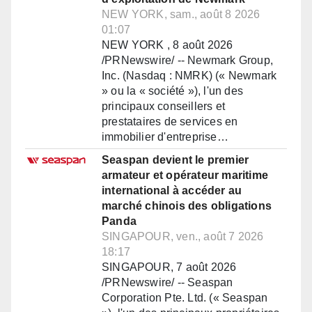
NEW YORK, sam., août 8 2026
01:07
NEW YORK , 8 août 2026
/PRNewswire/ -- Newmark Group,
Inc. (Nasdaq : NMRK) (« Newmark
» ou la « société »), l'un des
principaux conseillers et
prestataires de services en
immobilier d'entreprise…
Seaspan devient le premier
armateur et opérateur maritime
international à accéder au
marché chinois des obligations
Panda
SINGAPOUR, ven., août 7 2026
18:17
SINGAPOUR, 7 août 2026
/PRNewswire/ -- Seaspan
Corporation Pte. Ltd. (« Seaspan