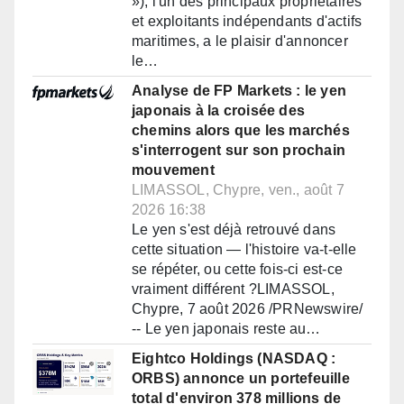
»), l'un des principaux propriétaires
et exploitants indépendants d'actifs
maritimes, a le plaisir d'annoncer
le…
Analyse de FP Markets : le yen
japonais à la croisée des
chemins alors que les marchés
s'interrogent sur son prochain
mouvement
LIMASSOL, Chypre, ven., août 7
2026 16:38
Le yen s'est déjà retrouvé dans
cette situation — l'histoire va-t-elle
se répéter, ou cette fois-ci est-ce
vraiment différent ?LIMASSOL,
Chypre, 7 août 2026 /PRNewswire/
-- Le yen japonais reste au…
Eightco Holdings (NASDAQ :
ORBS) annonce un portefeuille
total d'environ 378 millions de