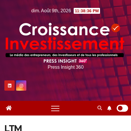
Skip
dim. Août 9th, 2026
11:38:36 PM
to
content
Press Insight 360
LTM