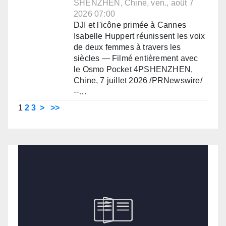
SHENZHEN, Chine, ven., août 7
2026 07:00
DJI et l'icône primée à Cannes
Isabelle Huppert réunissent les voix
de deux femmes à travers les
siècles — Filmé entièrement avec
le Osmo Pocket 4PSHENZHEN,
Chine, 7 juillet 2026 /PRNewswire/
--…
1
2
3
>
>>