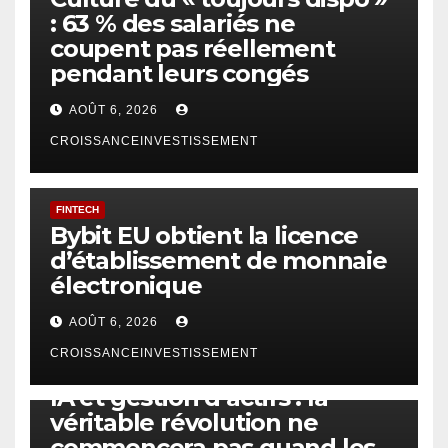
: 63 % des salariés ne
coupent pas réellement
pendant leurs congés
AOÛT 6, 2026
CROISSANCEINVESTISSEMENT
FINTECH
Bybit EU obtient la licence
d’établissement de monnaie
électronique
AOÛT 6, 2026
CROISSANCEINVESTISSEMENT
IA
TECHNOLOGIE
IA et gestion d’actifs : la
véritable révolution ne
commencera pas quand les