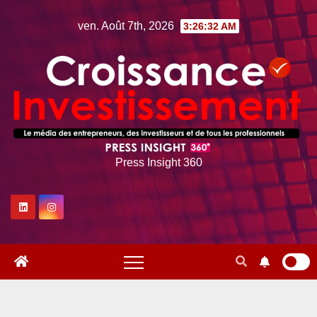
Skip
ven. Août 7th, 2026
3:26:33 AM
to
content
Press Insight 360