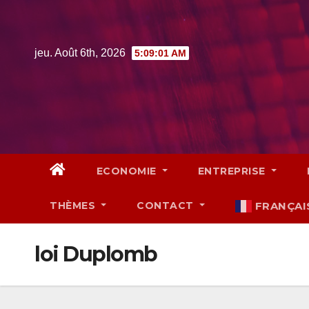
Skip
to
content
jeu. Août 6th, 2026
5:09:02 AM
ECONOMIE
ENTREPRISE
THÈMES
CONTACT
FRANÇAI
loi Duplomb