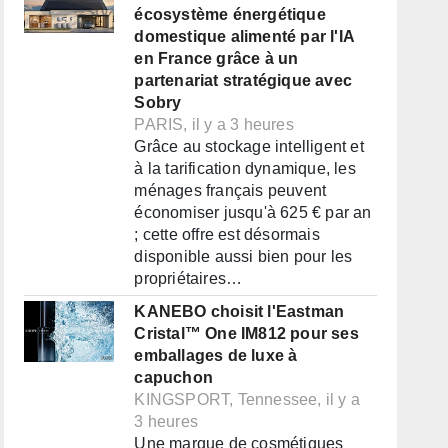
écosystème énergétique
domestique alimenté par l'IA
en France grâce à un
partenariat stratégique avec
Sobry
PARIS, il y a 3 heures
Grâce au stockage intelligent et
à la tarification dynamique, les
ménages français peuvent
économiser jusqu'à 625 € par an
; cette offre est désormais
disponible aussi bien pour les
propriétaires…
KANEBO choisit l'Eastman
Cristal™ One IM812 pour ses
emballages de luxe à
capuchon
KINGSPORT, Tennessee, il y a
3 heures
Une marque de cosmétiques