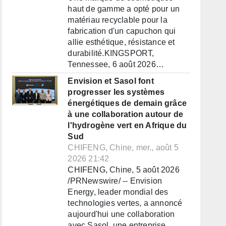
haut de gamme a opté pour un
matériau recyclable pour la
fabrication d'un capuchon qui
allie esthétique, résistance et
durabilité.KINGSPORT,
Tennessee, 6 août 2026…
Envision et Sasol font
progresser les systèmes
énergétiques de demain grâce
à une collaboration autour de
l'hydrogène vert en Afrique du
Sud
CHIFENG, Chine, mer., août 5
2026 21:42
CHIFENG, Chine, 5 août 2026
/PRNewswire/ -- Envision
Energy, leader mondial des
technologies vertes, a annoncé
aujourd'hui une collaboration
avec Sasol, une entreprise