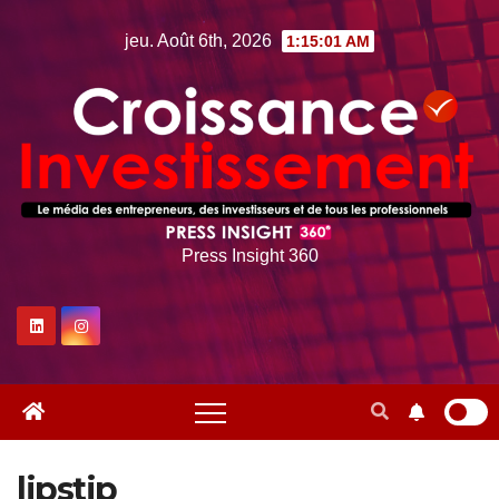
Skip
jeu. Août 6th, 2026
1:15:02 AM
to
content
Press Insight 360
lipstip