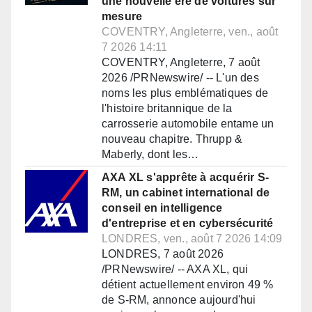
une nouvelle ère de voitures sur
mesure
COVENTRY, Angleterre, ven., août
7 2026 14:11
COVENTRY, Angleterre, 7 août
2026 /PRNewswire/ -- L'un des
noms les plus emblématiques de
l'histoire britannique de la
carrosserie automobile entame un
nouveau chapitre. Thrupp &
Maberly, dont les…
AXA XL s'apprête à acquérir S-
RM, un cabinet international de
conseil en intelligence
d'entreprise et en cybersécurité
LONDRES, ven., août 7 2026 14:09
LONDRES, 7 août 2026
/PRNewswire/ -- AXA XL, qui
détient actuellement environ 49 %
de S-RM, annonce aujourd'hui