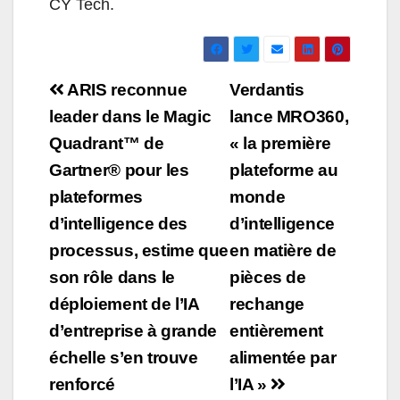
CY Tech.
Navigation
ARIS reconnue
Verdantis
de
leader dans le Magic
lance MRO360,
Quadrant™ de
« la première
l’article
Gartner® pour les
plateforme au
plateformes
monde
d’intelligence des
d’intelligence
processus, estime que
en matière de
son rôle dans le
pièces de
déploiement de l’IA
rechange
d’entreprise à grande
entièrement
échelle s’en trouve
alimentée par
renforcé
l’IA »