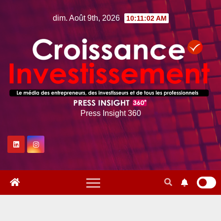
Skip
dim. Août 9th, 2026
10:11:03 AM
to
content
Press Insight 360