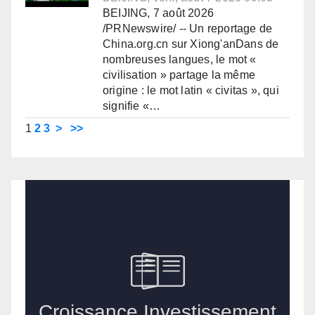
BEIJING, 7 août 2026
/PRNewswire/ -- Un reportage de
China.org.cn sur Xiong'anDans de
nombreuses langues, le mot «
civilisation » partage la même
origine : le mot latin « civitas », qui
signifie «…
1
2
3
>
>>