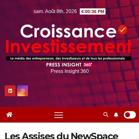
Skip
sam. Août 8th, 2026
4:00:37 PM
to
content
Press Insight 360
Les Assises du NewSpace