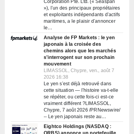
Corporation Pte. Ltd. (« Seaspan
»), l'un des principaux propriétaires
et exploitants indépendants d'actifs
maritimes, a le plaisir d'annoncer
le…
Analyse de FP Markets : le yen
japonais à la croisée des
chemins alors que les marchés
s'interrogent sur son prochain
mouvement
LIMASSOL, Chypre, ven., août 7
2026 16:38
Le yen s'est déjà retrouvé dans
cette situation — l'histoire va-t-elle
se répéter, ou cette fois-ci est-ce
vraiment différent ?LIMASSOL,
Chypre, 7 août 2026 /PRNewswire/
-- Le yen japonais reste au…
Eightco Holdings (NASDAQ :
ORBS) annonce un portefeuille