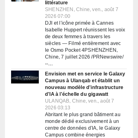
littérature
SHENZHEN, Chine, ven., août 7
2026 07:00
DJI et l'icône primée à Cannes
Isabelle Huppert réunissent les voix
de deux femmes à travers les
siècles — Filmé entièrement avec
le Osmo Pocket 4PSHENZHEN,
Chine, 7 juillet 2026 /PRNewswire/
--…
Envision met en service le Galaxy
Campus à Ulanqab et établit un
nouveau modèle d'infrastructure
d'IA à l'échelle du gigawatt
ULANQAB, Chine, ven., août 7
2026 03:13
Abritant le plus grand bâtiment au
monde dédié exclusivement à un
centre de données d'IA, le Galaxy
Campus combine énergies