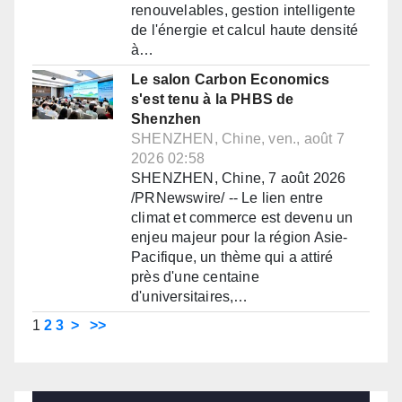
renouvelables, gestion intelligente
de l'énergie et calcul haute densité
à…
Le salon Carbon Economics
s'est tenu à la PHBS de
Shenzhen
SHENZHEN, Chine, ven., août 7
2026 02:58
SHENZHEN, Chine, 7 août 2026
/PRNewswire/ -- Le lien entre
climat et commerce est devenu un
enjeu majeur pour la région Asie-
Pacifique, un thème qui a attiré
près d'une centaine
d'universitaires,…
1
2
3
>
>>