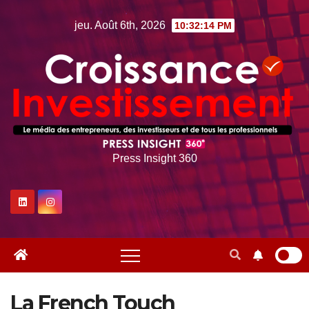
Skip
jeu. Août 6th, 2026
10:32:15 PM
to
content
Press Insight 360
La French Touch