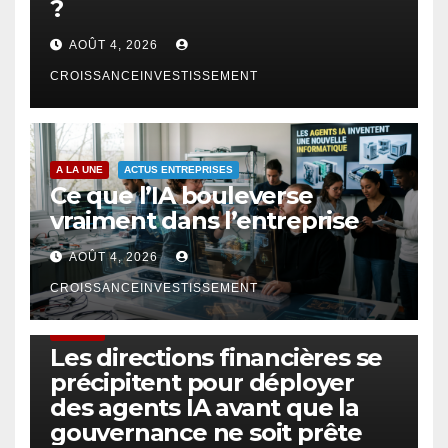
?
AOÛT 4, 2026
CROISSANCEINVESTISSEMENT
A LA UNE
ACTUS ENTREPRISES
Ce que l’IA bouleverse
vraiment dans l’entreprise
AOÛT 4, 2026
CROISSANCEINVESTISSEMENT
FINTECH
Les directions financières se
précipitent pour déployer
des agents IA avant que la
gouvernance ne soit prête