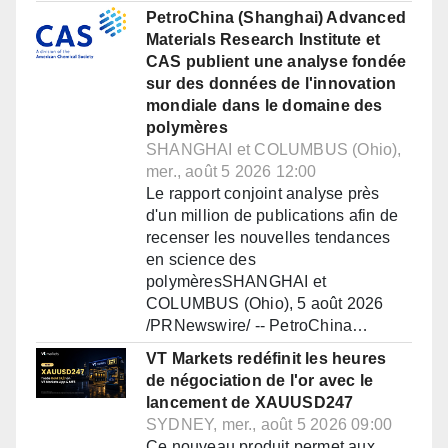
PetroChina (Shanghai) Advanced
Materials Research Institute et
CAS publient une analyse fondée
sur des données de l'innovation
mondiale dans le domaine des
polymères
SHANGHAI et COLUMBUS (Ohio),
mer., août 5 2026 12:00
Le rapport conjoint analyse près
d'un million de publications afin de
recenser les nouvelles tendances
en science des
polymèresSHANGHAI et
COLUMBUS (Ohio), 5 août 2026
/PRNewswire/ -- PetroChina…
VT Markets redéfinit les heures
de négociation de l'or avec le
lancement de XAUUSD247
SYDNEY, mer., août 5 2026 09:00
Ce nouveau produit permet aux