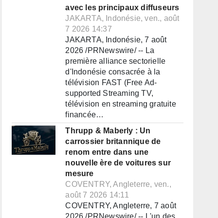
avec les principaux diffuseurs
JAKARTA, Indonésie, ven., août
7 2026 14:37
JAKARTA, Indonésie, 7 août
2026 /PRNewswire/ -- La
première alliance sectorielle
d'Indonésie consacrée à la
télévision FAST (Free Ad-
supported Streaming TV,
télévision en streaming gratuite
financée…
Thrupp & Maberly : Un
carrossier britannique de
renom entre dans une
nouvelle ère de voitures sur
mesure
COVENTRY, Angleterre, ven.,
août 7 2026 14:11
COVENTRY, Angleterre, 7 août
2026 /PRNewswire/ -- L'un des