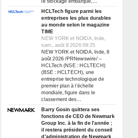
le stockage embarqué,…
HCLTech figure parmi les
entreprises les plus durables
au monde selon le magazine
TIME
NEW YORK et NOIDA, Inde,
sam., août 8 2026 09:25
NEW YORK et NOIDA, Inde, 8
août 2026 /PRNewswire/ --
HCLTech (NSE : HCLTECH)
(BSE : HCLTECH), une
entreprise technologique de
premier plan à l'échelle
mondiale, figure dans le
classement des…
Barry Gosin quittera ses
fonctions de CEO de Newmark
Group Inc. à la fin de l'année ;
il restera président du conseil
d'administration de Newmark