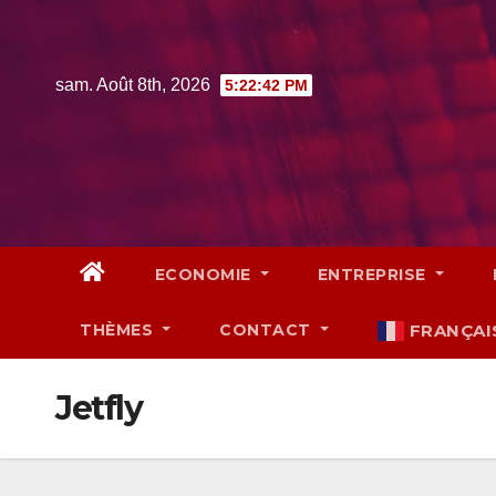
Skip
to
content
sam. Août 8th, 2026
5:22:43 PM
ECONOMIE
ENTREPRISE
THÈMES
CONTACT
FRANÇAI
Jetfly