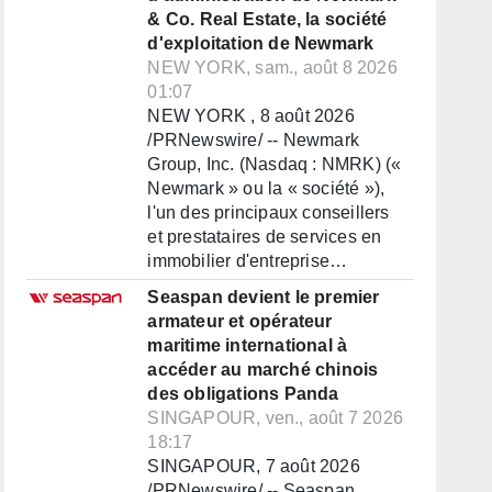
& Co. Real Estate, la société
d'exploitation de Newmark
NEW YORK, sam., août 8 2026
01:07
NEW YORK , 8 août 2026
/PRNewswire/ -- Newmark
Group, Inc. (Nasdaq : NMRK) («
Newmark » ou la « société »),
l'un des principaux conseillers
et prestataires de services en
immobilier d'entreprise…
Seaspan devient le premier
armateur et opérateur
maritime international à
accéder au marché chinois
des obligations Panda
SINGAPOUR, ven., août 7 2026
18:17
SINGAPOUR, 7 août 2026
/PRNewswire/ -- Seaspan