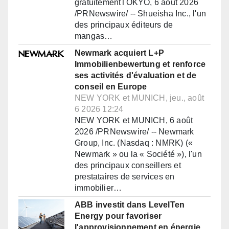
gratuitementTOKYO, 6 août 2026
/PRNewswire/ -- Shueisha Inc., l'un
des principaux éditeurs de
mangas…
Newmark acquiert L+P
Immobilienbewertung et renforce
ses activités d'évaluation et de
conseil en Europe
NEW YORK et MUNICH, jeu., août
6 2026 12:24
NEW YORK et MUNICH, 6 août
2026 /PRNewswire/ -- Newmark
Group, Inc. (Nasdaq : NMRK) («
Newmark » ou la « Société »), l'un
des principaux conseillers et
prestataires de services en
immobilier…
ABB investit dans LevelTen
Energy pour favoriser
l'approvisionnement en énergie