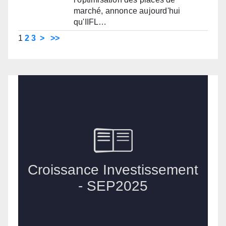
marché, annonce aujourd'hui
qu'IIFL…
1
2
3
>
>>