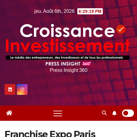
Skip
jeu. Août 6th, 2026
6:29:20 PM
to
content
Press Insight 360
Franchise Expo Paris