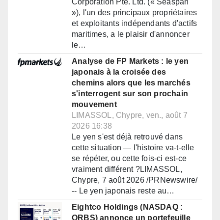
Corporation Pte. Ltd. (« Seaspan
»), l'un des principaux propriétaires
et exploitants indépendants d'actifs
maritimes, a le plaisir d'annoncer
le…
Analyse de FP Markets : le yen
japonais à la croisée des
chemins alors que les marchés
s'interrogent sur son prochain
mouvement
LIMASSOL, Chypre, ven., août 7
2026 16:38
Le yen s'est déjà retrouvé dans
cette situation — l'histoire va-t-elle
se répéter, ou cette fois-ci est-ce
vraiment différent ?LIMASSOL,
Chypre, 7 août 2026 /PRNewswire/
-- Le yen japonais reste au…
Eightco Holdings (NASDAQ :
ORBS) annonce un portefeuille