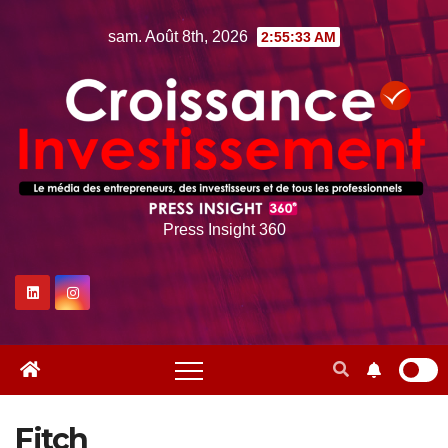
Skip
sam. Août 8th, 2026
2:55:34 AM
to
content
Press Insight 360
Fitch