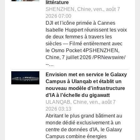
littérature
SHENZHEN, Chine, ven., août 7
2026 07:00
DJI et l'icône primée à Cannes
Isabelle Huppert réunissent les voix
de deux femmes à travers les
siècles — Filmé entièrement avec
le Osmo Pocket 4PSHENZHEN,
Chine, 7 juillet 2026 /PRNewswire/
--…
Envision met en service le Galaxy
Campus à Ulanqab et établit un
nouveau modèle d'infrastructure
d'IA à l'échelle du gigawatt
ULANQAB, Chine, ven., août 7
2026 03:13
Abritant le plus grand bâtiment au
monde dédié exclusivement à un
centre de données d'IA, le Galaxy
Campus combine énergies