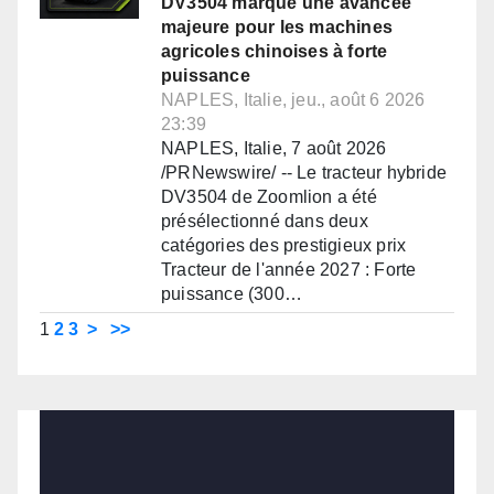
DV3504 marque une avancée
majeure pour les machines
agricoles chinoises à forte
puissance
NAPLES, Italie, jeu., août 6 2026
23:39
NAPLES, Italie, 7 août 2026
/PRNewswire/ -- Le tracteur hybride
DV3504 de Zoomlion a été
présélectionné dans deux
catégories des prestigieux prix
Tracteur de l'année 2027 : Forte
puissance (300…
1
2
3
>
>>