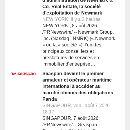
d'administration de Newmark &
Co. Real Estate, la société
d'exploitation de Newmark
NEW YORK, il y a 2 heures
NEW YORK , 8 août 2026
/PRNewswire/ -- Newmark Group,
Inc. (Nasdaq : NMRK) (« Newmark
» ou la « société »), l'un des
principaux conseillers et
prestataires de services en
immobilier d'entreprise…
Seaspan devient le premier
armateur et opérateur maritime
international à accéder au
marché chinois des obligations
Panda
SINGAPOUR, ven., août 7 2026
18:17
SINGAPOUR, 7 août 2026
/PRNewswire/ -- Seaspan