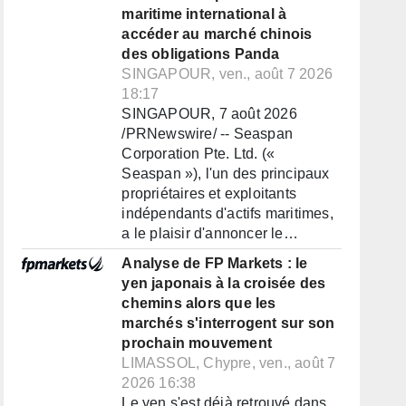
maritime international à
accéder au marché chinois
des obligations Panda
SINGAPOUR, ven., août 7 2026
18:17
SINGAPOUR, 7 août 2026
/PRNewswire/ -- Seaspan
Corporation Pte. Ltd. («
Seaspan »), l'un des principaux
propriétaires et exploitants
indépendants d'actifs maritimes,
a le plaisir d'annoncer le…
Analyse de FP Markets : le
yen japonais à la croisée des
chemins alors que les
marchés s'interrogent sur son
prochain mouvement
LIMASSOL, Chypre, ven., août 7
2026 16:38
Le yen s'est déjà retrouvé dans