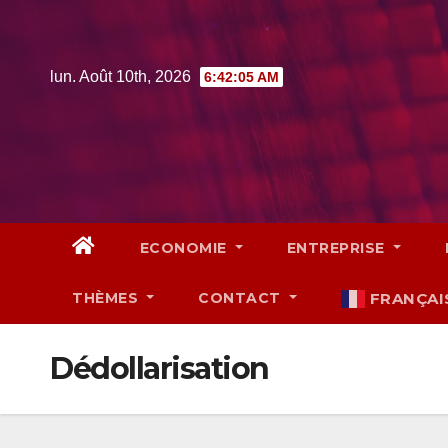
Skip
to
content
lun. Août 10th, 2026
6:42:06 AM
ECONOMIE
ENTREPRISE
THÈMES
CONTACT
FRANÇAI
Dédollarisation