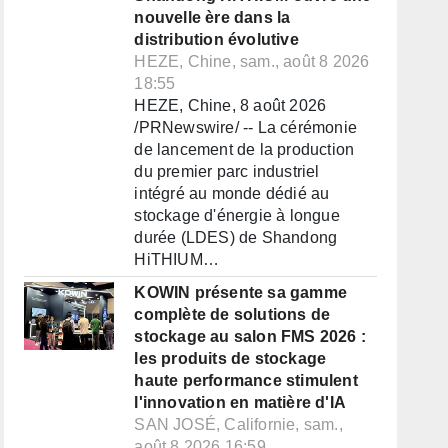
nouvelle ère dans la
distribution évolutive
HEZE, Chine, sam., août 8 2026
18:55
HEZE, Chine, 8 août 2026
/PRNewswire/ -- La cérémonie
de lancement de la production
du premier parc industriel
intégré au monde dédié au
stockage d'énergie à longue
durée (LDES) de Shandong
HiTHIUM…
KOWIN présente sa gamme
complète de solutions de
stockage au salon FMS 2026 :
les produits de stockage
haute performance stimulent
l'innovation en matière d'IA
SAN JOSÉ, Californie, sam.,
août 8 2026 16:59