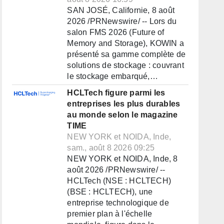
SAN JOSÉ, Californie, 8 août
2026 /PRNewswire/ -- Lors du
salon FMS 2026 (Future of
Memory and Storage), KOWIN a
présenté sa gamme complète de
solutions de stockage : couvrant
le stockage embarqué,…
HCLTech figure parmi les
entreprises les plus durables
au monde selon le magazine
TIME
NEW YORK et NOIDA, Inde,
sam., août 8 2026 09:25
NEW YORK et NOIDA, Inde, 8
août 2026 /PRNewswire/ --
HCLTech (NSE : HCLTECH)
(BSE : HCLTECH), une
entreprise technologique de
premier plan à l'échelle