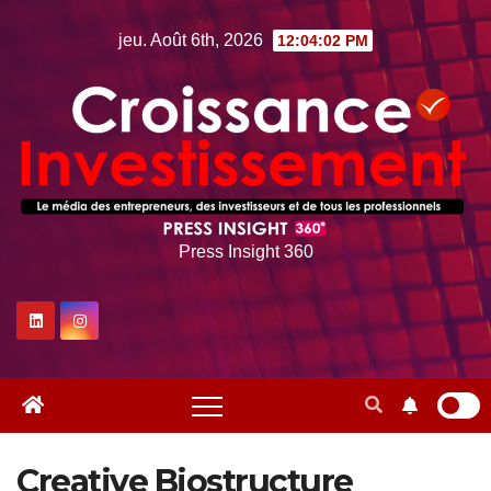
Skip
jeu. Août 6th, 2026
12:04:03 PM
to
content
Press Insight 360
Creative Biostructure