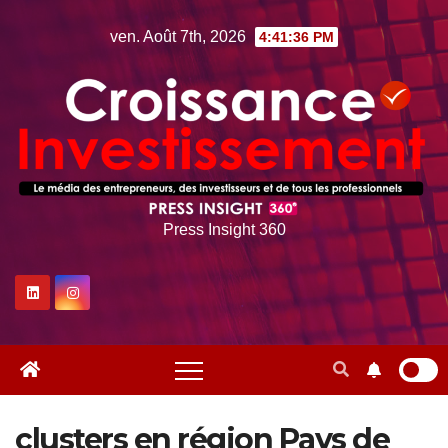
Skip
ven. Août 7th, 2026
4:41:37 PM
to
content
Press Insight 360
clusters en région Pays de