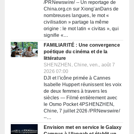
/PRNewswire/ -- Un reportage de
China.org.cn sur Xiong'anDans de
nombreuses langues, le mot «
civilisation » partage la même
origine : le mot latin « civitas », qui
signifie «…
FAMILIARITÉ : Une convergence
poétique du cinéma et de la
littérature
SHENZHEN, Chine, ven., août 7
2026 07:00
DJI et l'icône primée à Cannes
Isabelle Huppert réunissent les voix
de deux femmes à travers les
siècles — Filmé entièrement avec
le Osmo Pocket 4PSHENZHEN,
Chine, 7 juillet 2026 /PRNewswire/
--…
Envision met en service le Galaxy
Campus à Ulanqab et établit un