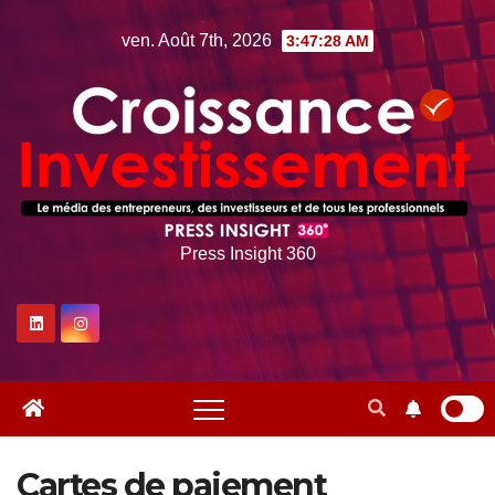
Skip
ven. Août 7th, 2026
3:47:29 AM
to
content
Press Insight 360
Cartes de paiement