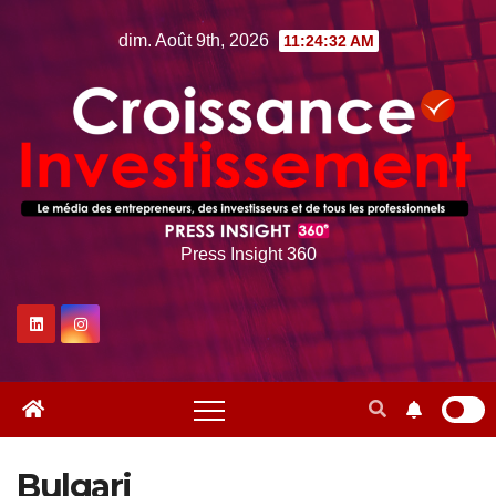
Skip
dim. Août 9th, 2026
11:24:33 AM
to
content
Press Insight 360
Bulgari