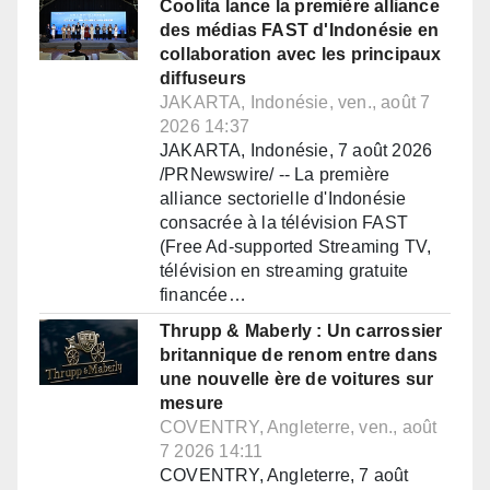
Coolita lance la première alliance
des médias FAST d'Indonésie en
collaboration avec les principaux
diffuseurs
JAKARTA, Indonésie, ven., août 7
2026 14:37
JAKARTA, Indonésie, 7 août 2026
/PRNewswire/ -- La première
alliance sectorielle d'Indonésie
consacrée à la télévision FAST
(Free Ad-supported Streaming TV,
télévision en streaming gratuite
financée…
Thrupp & Maberly : Un carrossier
britannique de renom entre dans
une nouvelle ère de voitures sur
mesure
COVENTRY, Angleterre, ven., août
7 2026 14:11
COVENTRY, Angleterre, 7 août