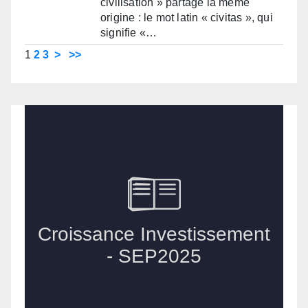
civilisation » partage la même
origine : le mot latin « civitas », qui
signifie «…
1
2
3
>
>>