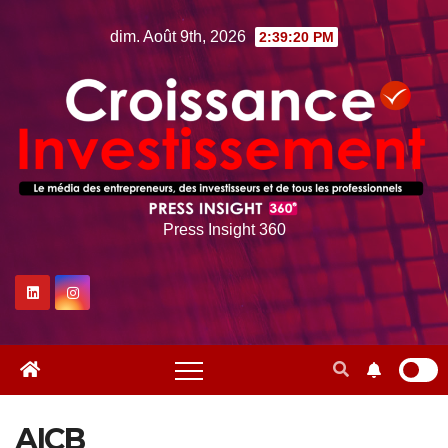
Skip
dim. Août 9th, 2026
2:39:21 PM
to
content
Press Insight 360
AICB