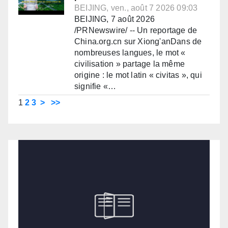
BEIJING, ven., août 7 2026 09:03
BEIJING, 7 août 2026
/PRNewswire/ -- Un reportage de
China.org.cn sur Xiong'anDans de
nombreuses langues, le mot «
civilisation » partage la même
origine : le mot latin « civitas », qui
signifie «…
1
2
3
>
>>