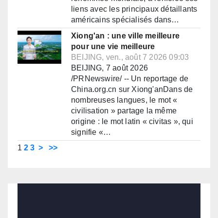
liens avec les principaux détaillants
américains spécialisés dans…
Xiong'an : une ville meilleure
pour une vie meilleure
BEIJING, ven., août 7 2026 09:03
BEIJING, 7 août 2026
/PRNewswire/ -- Un reportage de
China.org.cn sur Xiong'anDans de
nombreuses langues, le mot «
civilisation » partage la même
origine : le mot latin « civitas », qui
signifie «…
1
2
3
>
>>