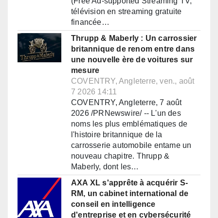
(Free Ad-supported Streaming TV,
télévision en streaming gratuite
financée…
Thrupp & Maberly : Un carrossier
britannique de renom entre dans
une nouvelle ère de voitures sur
mesure
COVENTRY, Angleterre, ven., août
7 2026 14:11
COVENTRY, Angleterre, 7 août
2026 /PRNewswire/ -- L'un des
noms les plus emblématiques de
l'histoire britannique de la
carrosserie automobile entame un
nouveau chapitre. Thrupp &
Maberly, dont les…
AXA XL s'apprête à acquérir S-
RM, un cabinet international de
conseil en intelligence
d'entreprise et en cybersécurité