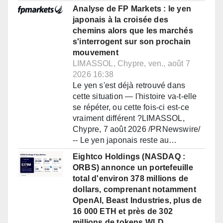
Analyse de FP Markets : le yen
japonais à la croisée des
chemins alors que les marchés
s'interrogent sur son prochain
mouvement
LIMASSOL, Chypre, ven., août 7
2026 16:38
Le yen s'est déjà retrouvé dans
cette situation — l'histoire va-t-elle
se répéter, ou cette fois-ci est-ce
vraiment différent ?LIMASSOL,
Chypre, 7 août 2026 /PRNewswire/
-- Le yen japonais reste au…
Eightco Holdings (NASDAQ :
ORBS) annonce un portefeuille
total d'environ 378 millions de
dollars, comprenant notamment
OpenAI, Beast Industries, plus de
16 000 ETH et près de 302
millions de tokens WLD