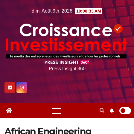
Skip
dim. Août 9th, 2026
10:00:34 AM
to
content
Press Insight 360
African Engineering