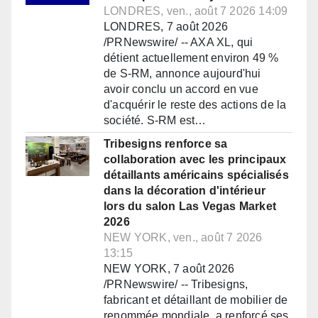
LONDRES, ven., août 7 2026 14:09
LONDRES, 7 août 2026
/PRNewswire/ -- AXA XL, qui
détient actuellement environ 49 %
de S-RM, annonce aujourd'hui
avoir conclu un accord en vue
d'acquérir le reste des actions de la
société. S-RM est…
Tribesigns renforce sa
collaboration avec les principaux
détaillants américains spécialisés
dans la décoration d'intérieur
lors du salon Las Vegas Market
2026
NEW YORK, ven., août 7 2026
13:15
NEW YORK, 7 août 2026
/PRNewswire/ -- Tribesigns,
fabricant et détaillant de mobilier de
renommée mondiale, a renforcé ses