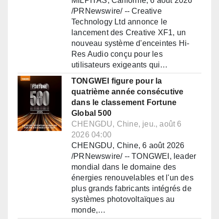
MILPITAS, Californie, 6 août 2026
/PRNewswire/ -- Creative
Technology Ltd annonce le
lancement des Creative XF1, un
nouveau système d'enceintes Hi-
Res Audio conçu pour les
utilisateurs exigeants qui…
TONGWEI figure pour la
quatrième année consécutive
dans le classement Fortune
Global 500
CHENGDU, Chine, jeu., août 6
2026 04:00
CHENGDU, Chine, 6 août 2026
/PRNewswire/ -- TONGWEI, leader
mondial dans le domaine des
énergies renouvelables et l'un des
plus grands fabricants intégrés de
systèmes photovoltaïques au
monde,…