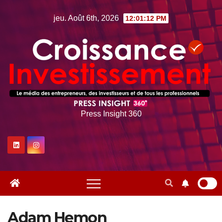
Skip
jeu. Août 6th, 2026
12:01:13 PM
to
content
Press Insight 360
Adam Hemon