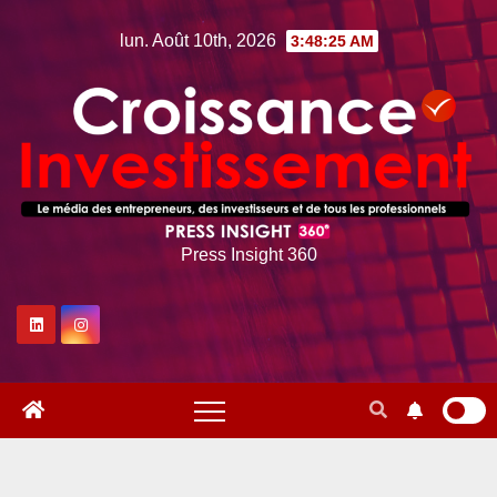
Skip
lun. Août 10th, 2026
3:48:26 AM
to
content
Press Insight 360