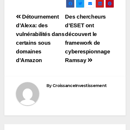
Navigation
Détournement
Des chercheurs
de
d’Alexa: des
d’ESET ont
vulnérabilités dans
découvert le
l’article
certains sous
framework de
domaines
cyberespionnage
d’Amazon
Ramsay
By
CroissanceInvestissement