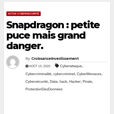
ACTUS CYBERSECURITÉ
Snapdragon : petite
puce mais grand
danger.
By
CroissanceInvestissement
,
Cyberattaque
AOÛT 10, 2020
,
,
,
Cybercriminalité
cybercriminel
CyberMenaces
,
,
,
,
,
Cybersécurité
Data
hack
Hacker
Pirate
ProtectionDesDonnées