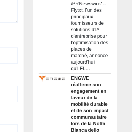
/PRNewswire/ --
Flytxt, l'un des
principaux
fournisseurs de
solutions d'IA
d'entreprise pour
l'optimisation des
places de
marché, annonce
aujourd'hui
qu'IIFL…
ENGWE
réaffirme son
engagement en
faveur de la
mobilité durable
et de son impact
communautaire
lors de la Notte
Bianca dello