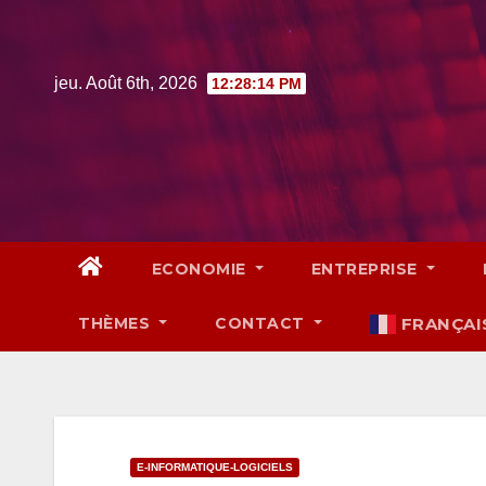
Skip
to
content
jeu. Août 6th, 2026
12:28:15 PM
ECONOMIE
ENTREPRISE
THÈMES
CONTACT
FRANÇAI
E-INFORMATIQUE-LOGICIELS