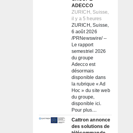
ADECCO
ZURICH, Suisse,
il y a 5 heures
ZURICH, Suisse,
6 août 2026
/PRNewswire/ --
Le rapport
semestriel 2026
du groupe
Adecco est
désormais
disponible dans
la rubrique « Ad
Hoc » du site web
du groupe,
disponible ici.
Pour plus…
Cattron annonce
des solutions de
télécommande