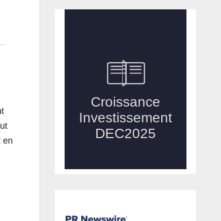
nt
ut
t en