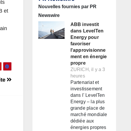
nts
Nouvelles fournies par PR
B et
Newswire
ABB investit
hain
dans LevelTen
Energy pour
favoriser
l'approvisionne
ment en énergie
propre
ZURICH, il y a 3
heures
ite
Partenariat et
investissement
dans l' LevelTen
Energy – la plus
grande place de
marché mondiale
dédiée aux
énergies propres