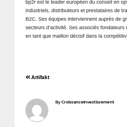
bp2r est le leader européen du conseil en opt
industriels, distributeurs et prestataires de
B2C. Ses équipes interviennent auprès de gr
secteurs d’activité. Ses associés fondateurs m
en tant que maillon décisif dans la compétitiv
Navigation
Artifakt
de
l’article
By
CroissanceInvestissement