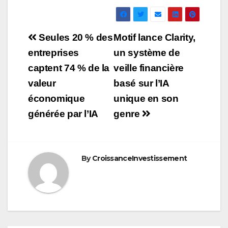
Navigation
Seules 20 % des
Motif lance Clarity,
de
entreprises
un système de
captent 74 % de la
veille financière
l’article
valeur
basé sur l’IA
économique
unique en son
générée par l’IA
genre
By
CroissanceInvestissement