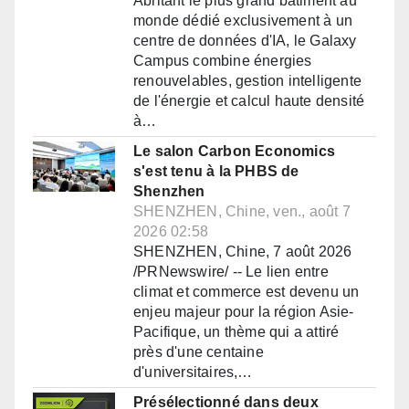
Abritant le plus grand bâtiment au
monde dédié exclusivement à un
centre de données d'IA, le Galaxy
Campus combine énergies
renouvelables, gestion intelligente
de l'énergie et calcul haute densité
à…
Le salon Carbon Economics
s'est tenu à la PHBS de
Shenzhen
SHENZHEN, Chine, ven., août 7
2026 02:58
SHENZHEN, Chine, 7 août 2026
/PRNewswire/ -- Le lien entre
climat et commerce est devenu un
enjeu majeur pour la région Asie-
Pacifique, un thème qui a attiré
près d'une centaine
d'universitaires,…
Présélectionné dans deux