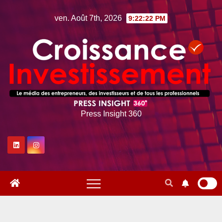
Skip
ven. Août 7th, 2026
9:22:24 PM
to
content
Press Insight 360