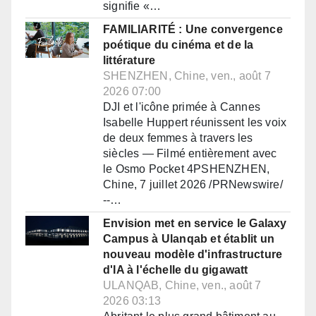
signifie «…
FAMILIARITÉ : Une convergence
poétique du cinéma et de la
littérature
SHENZHEN, Chine, ven., août 7
2026 07:00
DJI et l'icône primée à Cannes
Isabelle Huppert réunissent les voix
de deux femmes à travers les
siècles — Filmé entièrement avec
le Osmo Pocket 4PSHENZHEN,
Chine, 7 juillet 2026 /PRNewswire/
--…
Envision met en service le Galaxy
Campus à Ulanqab et établit un
nouveau modèle d'infrastructure
d'IA à l'échelle du gigawatt
ULANQAB, Chine, ven., août 7
2026 03:13