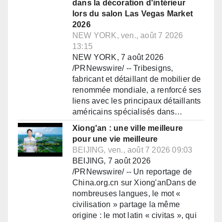
dans la décoration d'intérieur
lors du salon Las Vegas Market
2026
NEW YORK, ven., août 7 2026
13:15
NEW YORK, 7 août 2026
/PRNewswire/ -- Tribesigns,
fabricant et détaillant de mobilier de
renommée mondiale, a renforcé ses
liens avec les principaux détaillants
américains spécialisés dans…
Xiong'an : une ville meilleure
pour une vie meilleure
BEIJING, ven., août 7 2026 09:03
BEIJING, 7 août 2026
/PRNewswire/ -- Un reportage de
China.org.cn sur Xiong'anDans de
nombreuses langues, le mot «
civilisation » partage la même
origine : le mot latin « civitas », qui