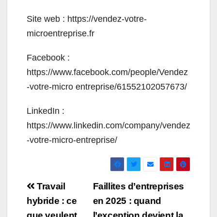
Site web :
https://vendez-votre-
microentreprise.fr
Facebook :
https://www.facebook.com/people/Vendez
-votre-micro entreprise/61552102057673/
LinkedIn :
https://www.linkedin.com/company/vendez
-votre-micro-entreprise/
Navigation
Travail
Faillites d’entreprises
de
hybride : ce
en 2025 : quand
que veulent
l’exception devient la