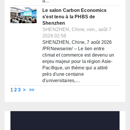
à…
Le salon Carbon Economics
s'est tenu à la PHBS de
Shenzhen
SHENZHEN, Chine, ven., août 7
2026 02:58
SHENZHEN, Chine, 7 août 2026
/PRNewswire/ -- Le lien entre
climat et commerce est devenu un
enjeu majeur pour la région Asie-
Pacifique, un thème qui a attiré
près d'une centaine
d'universitaires,…
1
2
3
>
>>