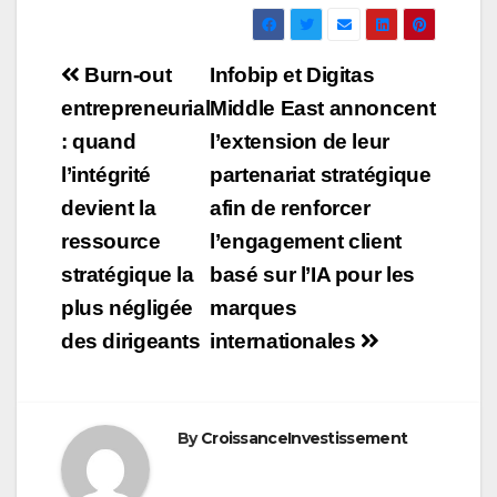
Navigation
Burn-out
Infobip et Digitas
de
entrepreneurial
Middle East annoncent
: quand
l’extension de leur
l’article
l’intégrité
partenariat stratégique
devient la
afin de renforcer
ressource
l’engagement client
stratégique la
basé sur l’IA pour les
plus négligée
marques
des dirigeants
internationales
By
CroissanceInvestissement