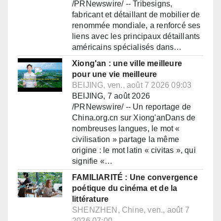
/PRNewswire/ -- Tribesigns,
fabricant et détaillant de mobilier de
renommée mondiale, a renforcé ses
liens avec les principaux détaillants
américains spécialisés dans…
Xiong'an : une ville meilleure
pour une vie meilleure
BEIJING, ven., août 7 2026 09:03
BEIJING, 7 août 2026
/PRNewswire/ -- Un reportage de
China.org.cn sur Xiong'anDans de
nombreuses langues, le mot «
civilisation » partage la même
origine : le mot latin « civitas », qui
signifie «…
FAMILIARITÉ : Une convergence
poétique du cinéma et de la
littérature
SHENZHEN, Chine, ven., août 7
2026 07:00