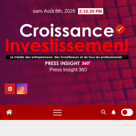
Skip
sam. Août 8th, 2026
2:10:27 PM
to
content
Press Insight 360