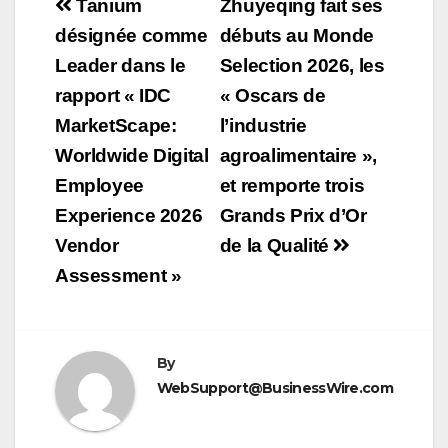
Navigation
Tanium
Zhuyeqing fait ses
de
désignée comme
débuts au Monde
Leader dans le
Selection 2026, les
l’article
rapport « IDC
« Oscars de
MarketScape:
l’industrie
Worldwide Digital
agroalimentaire »,
Employee
et remporte trois
Experience 2026
Grands Prix d’Or
Vendor
de la Qualité
Assessment »
By
WebSupport@BusinessWire.com