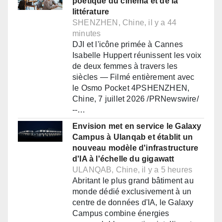
poétique du cinéma et de la
littérature
SHENZHEN, Chine, il y a 44
minutes
DJI et l'icône primée à Cannes
Isabelle Huppert réunissent les voix
de deux femmes à travers les
siècles — Filmé entièrement avec
le Osmo Pocket 4PSHENZHEN,
Chine, 7 juillet 2026 /PRNewswire/
--…
Envision met en service le Galaxy
Campus à Ulanqab et établit un
nouveau modèle d'infrastructure
d'IA à l'échelle du gigawatt
ULANQAB, Chine, il y a 5 heures
Abritant le plus grand bâtiment au
monde dédié exclusivement à un
centre de données d'IA, le Galaxy
Campus combine énergies