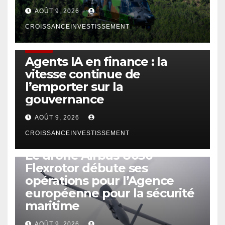
AOÛT 9, 2026
CROISSANCEINVESTISSEMENT
FINTECH
Agents IA en finance : la
vitesse continue de
l’emporter sur la
gouvernance
AOÛT 9, 2026
CROISSANCEINVESTISSEMENT
DRONE
Le drone Airbus U030
Flexrotor débute ses
opérations pour l’Agence
européenne pour la sécurité
maritime
AOÛT 9, 2026