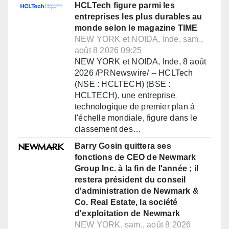
HCLTech figure parmi les
entreprises les plus durables au
monde selon le magazine TIME
NEW YORK et NOIDA, Inde, sam.,
août 8 2026 09:25
NEW YORK et NOIDA, Inde, 8 août
2026 /PRNewswire/ -- HCLTech
(NSE : HCLTECH) (BSE :
HCLTECH), une entreprise
technologique de premier plan à
l'échelle mondiale, figure dans le
classement des…
Barry Gosin quittera ses
fonctions de CEO de Newmark
Group Inc. à la fin de l'année ; il
restera président du conseil
d'administration de Newmark &
Co. Real Estate, la société
d'exploitation de Newmark
NEW YORK, sam., août 8 2026