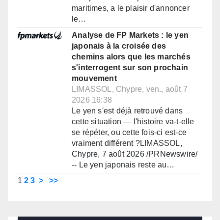
maritimes, a le plaisir d'annoncer
le…
Analyse de FP Markets : le yen
japonais à la croisée des
chemins alors que les marchés
s'interrogent sur son prochain
mouvement
LIMASSOL, Chypre, ven., août 7
2026 16:38
Le yen s'est déjà retrouvé dans
cette situation — l'histoire va-t-elle
se répéter, ou cette fois-ci est-ce
vraiment différent ?LIMASSOL,
Chypre, 7 août 2026 /PRNewswire/
-- Le yen japonais reste au…
1
2
3
>
>>