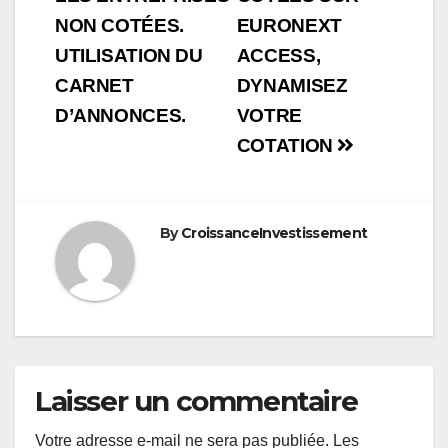
de
NON COTÉES.​
EURONEXT
l’article
UTILISATION DU
ACCESS,
CARNET
DYNAMISEZ
D’ANNONCES.​
VOTRE
COTATION
By
CroissanceInvestissement
Laisser un commentaire
Votre adresse e-mail ne sera pas publiée.
Les