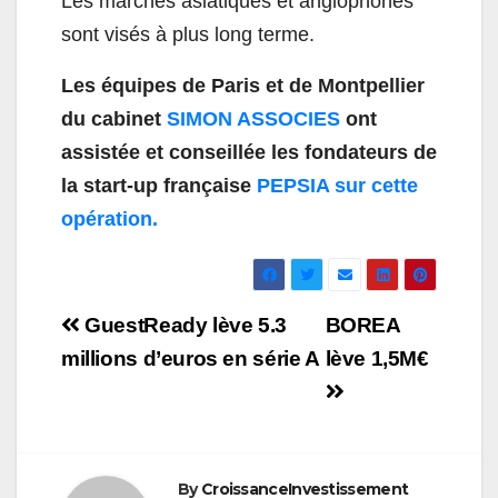
Les marchés asiatiques et anglophones
sont visés à plus long terme.
Les équipes de Paris et de Montpellier
du cabinet
SIMON ASSOCIES
ont
assistée et conseillée les fondateurs de
la start-up française
PEPSIA sur cette
opération.
Navigation
GuestReady lève 5.3
BOREA
de
millions d’euros en série A
lève 1,5M€
l’article
By
CroissanceInvestissement