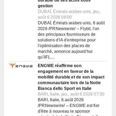
durable de ses actifs sous
gestion
DUBAÏ, Émirats arabes unis, jeu.,
août 6 2026 08:00
DUBAÏ, Émirats arabes unis, 6 août
2026 /PRNewswire/ -- Flytxt, l'un
des principaux fournisseurs de
solutions d'IA d'entreprise pour
l'optimisation des places de
marché, annonce aujourd'hui
qu'IIFL…
ENGWE réaffirme son
engagement en faveur de la
mobilité durable et de son impact
communautaire lors de la Notte
Bianca dello Sport en Italie
BARI, Italie, jeu., août 6 2026 07:30
BARI, Italie, 6 août 2026
/PRNewswire/ -- ENGWE est fier
d'être à nouveau le sponsor