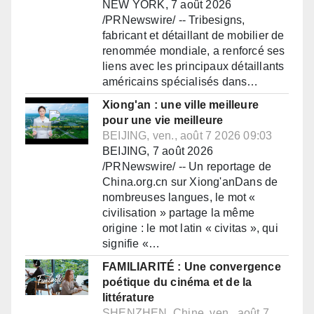
NEW YORK, 7 août 2026
/PRNewswire/ -- Tribesigns,
fabricant et détaillant de mobilier de
renommée mondiale, a renforcé ses
liens avec les principaux détaillants
américains spécialisés dans…
Xiong'an : une ville meilleure
pour une vie meilleure
BEIJING, ven., août 7 2026 09:03
BEIJING, 7 août 2026
/PRNewswire/ -- Un reportage de
China.org.cn sur Xiong'anDans de
nombreuses langues, le mot «
civilisation » partage la même
origine : le mot latin « civitas », qui
signifie «…
FAMILIARITÉ : Une convergence
poétique du cinéma et de la
littérature
SHENZHEN, Chine, ven., août 7