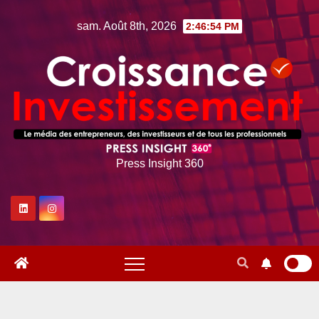
Skip
sam. Août 8th, 2026
2:46:55 PM
to
content
Press Insight 360