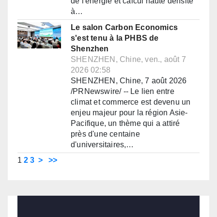
de l'énergie et calcul haute densité
à…
Le salon Carbon Economics
s'est tenu à la PHBS de
Shenzhen
SHENZHEN, Chine, ven., août 7
2026 02:58
SHENZHEN, Chine, 7 août 2026
/PRNewswire/ -- Le lien entre
climat et commerce est devenu un
enjeu majeur pour la région Asie-
Pacifique, un thème qui a attiré
près d'une centaine
d'universitaires,…
1
2
3
>
>>