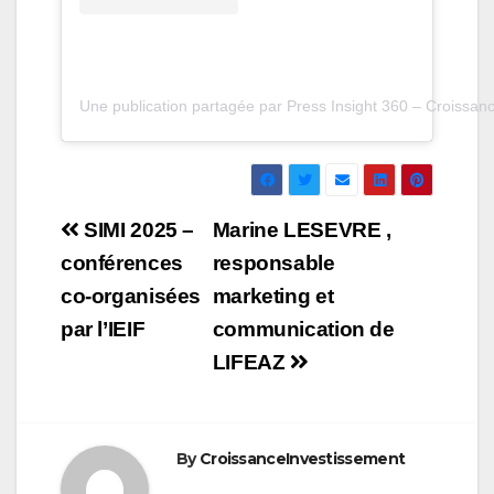
Une publication partagée par Press Insight 360 – Croissan
Navigation
SIMI 2025 –
Marine LESEVRE ,
de
conférences
responsable
co-organisées
marketing et
l’article
par l’IEIF
communication de
LIFEAZ
By
CroissanceInvestissement