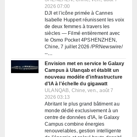
2026 07:00
DJI et l'icône primée à Cannes
Isabelle Huppert réunissent les voix
de deux femmes à travers les
siècles — Filmé entièrement avec
le Osmo Pocket 4PSHENZHEN,
Chine, 7 juillet 2026 /PRNewswire/
--…
Envision met en service le Galaxy
Campus à Ulanqab et établit un
nouveau modèle d'infrastructure
d'IA à l'échelle du gigawatt
ULANQAB, Chine, ven., août 7
2026 03:13
Abritant le plus grand bâtiment au
monde dédié exclusivement à un
centre de données d'IA, le Galaxy
Campus combine énergies
renouvelables, gestion intelligente