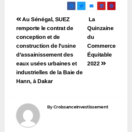
Navigation
Au Sénégal, SUEZ
La
de
remporte le contrat de
Quinzaine
conception et de
du
l’article
construction de l’usine
Commerce
d’assainissement des
Équitable
eaux usées urbaines et
2022
industrielles de la Baie de
Hann, à Dakar
By
CroissanceInvestissement