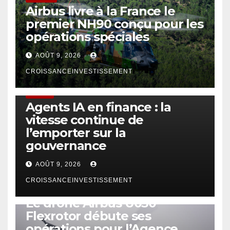
Airbus livre à la France le
premier NH90 conçu pour les
opérations spéciales
AOÛT 9, 2026
CROISSANCEINVESTISSEMENT
FINTECH
Agents IA en finance : la
vitesse continue de
l’emporter sur la
gouvernance
AOÛT 9, 2026
CROISSANCEINVESTISSEMENT
DRONE
Le drone Airbus U030
Flexrotor débute ses
opérations pour l’Agence