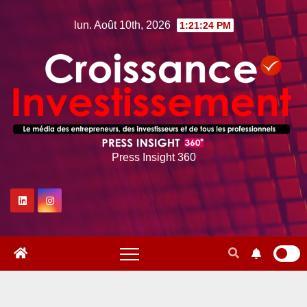
Skip
lun. Août 10th, 2026
1:21:25 PM
to
content
Press Insight 360