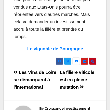
vendus aux Etats-Unis pourra être
réorientée vers d’autres marchés. Mais
cela va demander un investissement
accru à toute la filière et prendre du
temps.
Le vignoble de Bourgogne
Navigation
Les Vins de Loire
La filière viticole
de
se démarquent à
est en pleine
l’international
mutation
l’article
By
CroissanceInvestissement