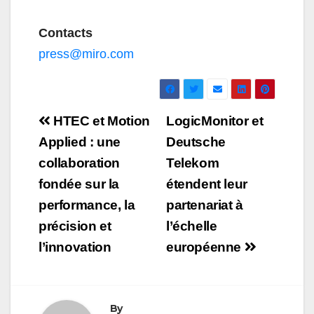
Contacts
press@miro.com
Navigation
HTEC et Motion
LogicMonitor et
de
Applied : une
Deutsche
collaboration
Telekom
l’article
fondée sur la
étendent leur
performance, la
partenariat à
précision et
l’échelle
l’innovation
européenne
By