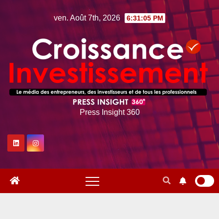
Skip
ven. Août 7th, 2026
6:31:06 PM
to
content
Press Insight 360