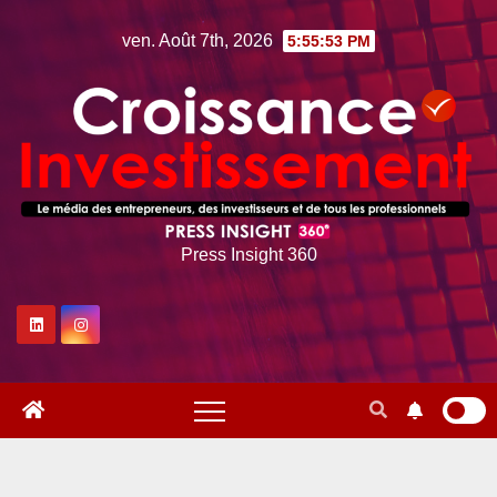
Skip
ven. Août 7th, 2026
5:55:55 PM
to
content
Press Insight 360