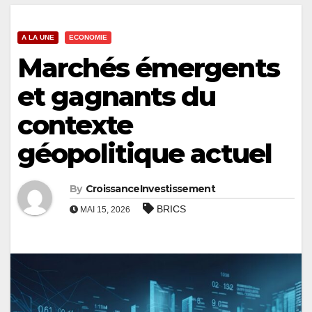
A LA UNE
ECONOMIE
Marchés émergents
et gagnants du
contexte
géopolitique actuel
By
CroissanceInvestissement
BRICS
MAI 15, 2026