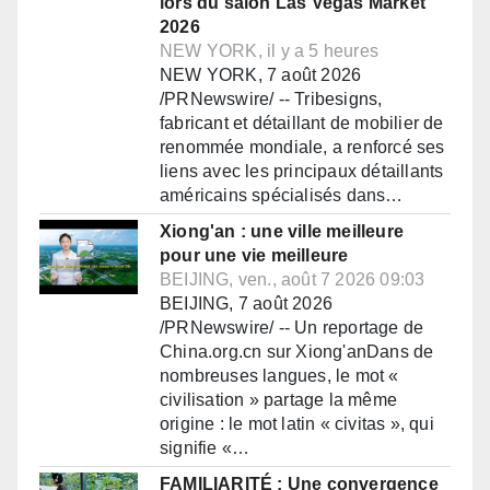
lors du salon Las Vegas Market
2026
NEW YORK, il y a 5 heures
NEW YORK, 7 août 2026
/PRNewswire/ -- Tribesigns,
fabricant et détaillant de mobilier de
renommée mondiale, a renforcé ses
liens avec les principaux détaillants
américains spécialisés dans…
Xiong'an : une ville meilleure
pour une vie meilleure
BEIJING, ven., août 7 2026 09:03
BEIJING, 7 août 2026
/PRNewswire/ -- Un reportage de
China.org.cn sur Xiong'anDans de
nombreuses langues, le mot «
civilisation » partage la même
origine : le mot latin « civitas », qui
signifie «…
FAMILIARITÉ : Une convergence