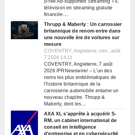
(Free Ad-supported Streaming TV,
télévision en streaming gratuite
financée…
Thrupp & Maberly : Un carrossier
britannique de renom entre dans
une nouvelle ère de voitures sur
mesure
COVENTRY, Angleterre, ven., août
7 2026 14:11
COVENTRY, Angleterre, 7 août
2026 /PRNewswire/ -- L'un des
noms les plus emblématiques de
l'histoire britannique de la
carrosserie automobile entame un
nouveau chapitre. Thrupp &
Maberly, dont les…
AXA XL s'apprête à acquérir S-
RM, un cabinet international de
conseil en intelligence
d'entreprise et en cybersécurité