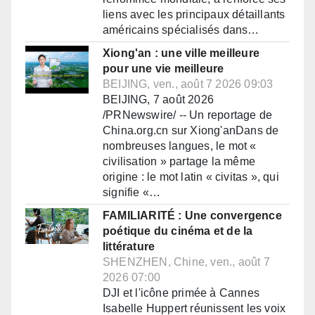
liens avec les principaux détaillants
américains spécialisés dans…
Xiong'an : une ville meilleure
pour une vie meilleure
BEIJING, ven., août 7 2026 09:03
BEIJING, 7 août 2026
/PRNewswire/ -- Un reportage de
China.org.cn sur Xiong'anDans de
nombreuses langues, le mot «
civilisation » partage la même
origine : le mot latin « civitas », qui
signifie «…
FAMILIARITÉ : Une convergence
poétique du cinéma et de la
littérature
SHENZHEN, Chine, ven., août 7
2026 07:00
DJI et l'icône primée à Cannes
Isabelle Huppert réunissent les voix