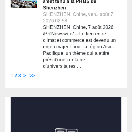
s'est tenu à la PHBS de
Shenzhen
SHENZHEN, Chine, ven., août 7
2026 02:58
SHENZHEN, Chine, 7 août 2026
/PRNewswire/ -- Le lien entre
climat et commerce est devenu un
enjeu majeur pour la région Asie-
Pacifique, un thème qui a attiré
près d'une centaine
d'universitaires,…
1
2
3
>
>>