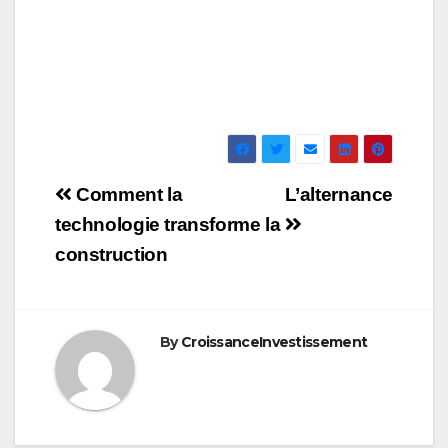
Navigation
Comment la
L’alternance
de
technologie transforme la
construction
l’article
By
CroissanceInvestissement