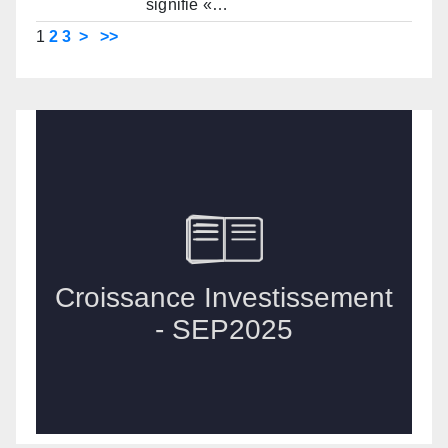
signifie «…
1
2
3
>
>>