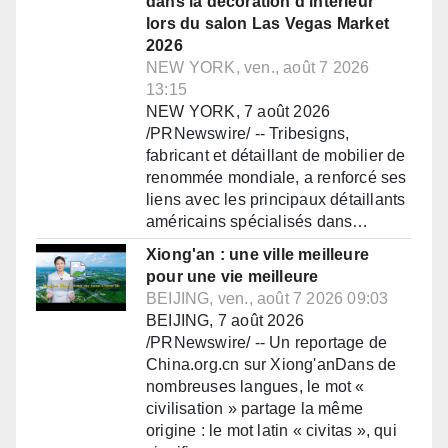
dans la décoration d'intérieur
lors du salon Las Vegas Market
2026
NEW YORK, ven., août 7 2026
13:15
NEW YORK, 7 août 2026
/PRNewswire/ -- Tribesigns,
fabricant et détaillant de mobilier de
renommée mondiale, a renforcé ses
liens avec les principaux détaillants
américains spécialisés dans…
Xiong'an : une ville meilleure
pour une vie meilleure
BEIJING, ven., août 7 2026 09:03
BEIJING, 7 août 2026
/PRNewswire/ -- Un reportage de
China.org.cn sur Xiong'anDans de
nombreuses langues, le mot «
civilisation » partage la même
origine : le mot latin « civitas », qui