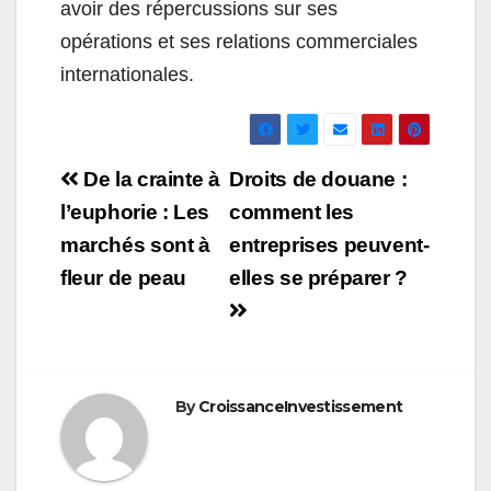
avoir des répercussions sur ses
opérations et ses relations commerciales
internationales.
Navigation
De la crainte à
Droits de douane :
de
l’euphorie : Les
comment les
marchés sont à
entreprises peuvent-
l’article
fleur de peau
elles se préparer ?
By
CroissanceInvestissement