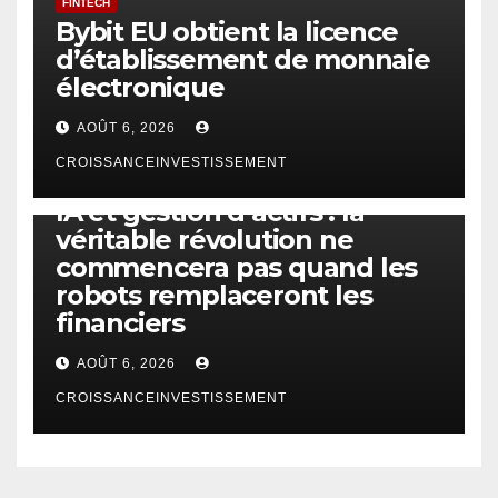
FINTECH
Bybit EU obtient la licence
d’établissement de monnaie
électronique
AOÛT 6, 2026
CROISSANCEINVESTISSEMENT
IA
TECHNOLOGIE
IA et gestion d’actifs : la
véritable révolution ne
commencera pas quand les
robots remplaceront les
financiers
AOÛT 6, 2026
CROISSANCEINVESTISSEMENT