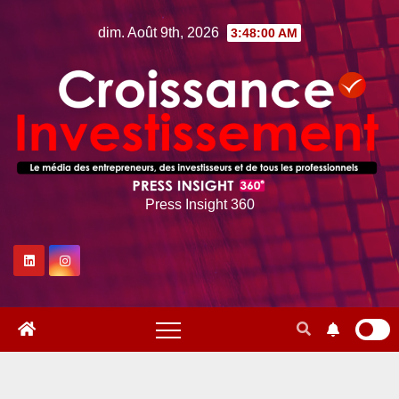
Skip
dim. Août 9th, 2026
3:48:01 AM
to
content
Press Insight 360