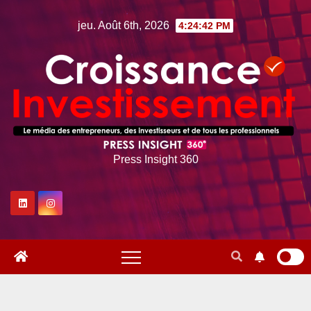
Skip
jeu. Août 6th, 2026
4:24:43 PM
to
content
Press Insight 360