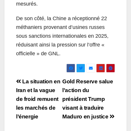
mesurés.
De son côté, la Chine a réceptionné 22
méthaniers provenant d’usines russes
sous sanctions internationales en 2025,
réduisant ainsi la pression sur l’offre «
officielle » de GNL.
Navigation
La situation en
Gold Reserve salue
de
Iran et la vague
l’action du
de froid remuent
président Trump
l’article
les marchés de
visant à traduire
l’énergie
Maduro en justice