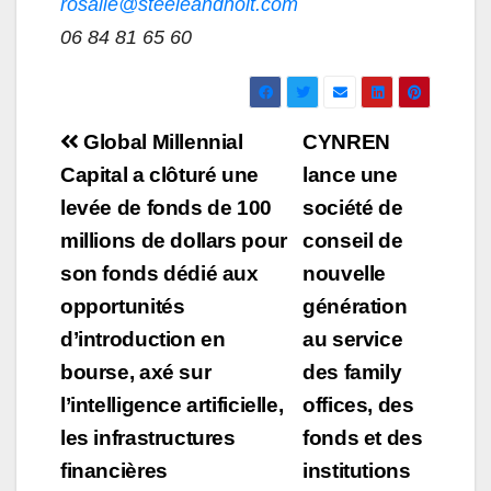
rosalie@steeleandholt.com
06 84 81 65 60
Navigation
Global Millennial
CYNREN
de
Capital a clôturé une
lance une
levée de fonds de 100
société de
l’article
millions de dollars pour
conseil de
son fonds dédié aux
nouvelle
opportunités
génération
d’introduction en
au service
bourse, axé sur
des family
l’intelligence artificielle,
offices, des
les infrastructures
fonds et des
financières
institutions