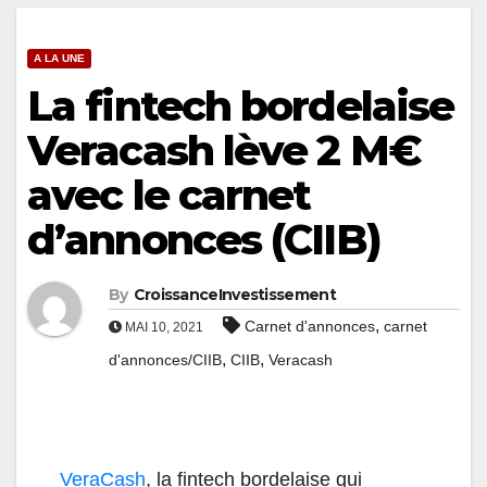
A LA UNE
La fintech bordelaise
Veracash lève 2 M€
avec le carnet
d’annonces (CIIB)
By
CroissanceInvestissement
,
Carnet d'annonces
carnet
MAI 10, 2021
,
,
d'annonces/CIIB
CIIB
Veracash
VeraCash
, la fintech bordelaise qui