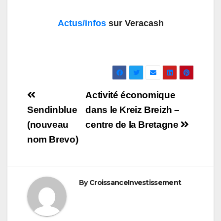
Actus/infos
sur Veracash
Navigation
Activité économique
de
Sendinblue
dans le Kreiz Breizh –
(nouveau
centre de la Bretagne
l’article
nom Brevo)
By
CroissanceInvestissement