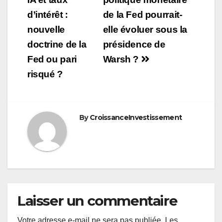
de
d’intérêt :
de la Fed pourrait-
l’article
nouvelle
elle évoluer sous la
doctrine de la
présidence de
Fed ou pari
Warsh ?
risqué ?
By
CroissanceInvestissement
Laisser un commentaire
Votre adresse e-mail ne sera pas publiée.
Les